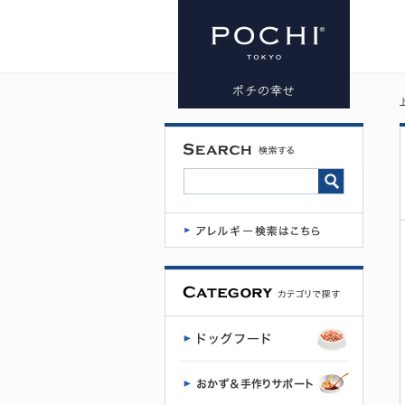
ゴー
CAT 消化
＋腸の健康
ケア サー
モン お試
しミニサイ
ズ | プレミ