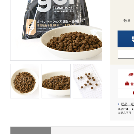
数量
返品・返
商品に◆、★
は返品不可