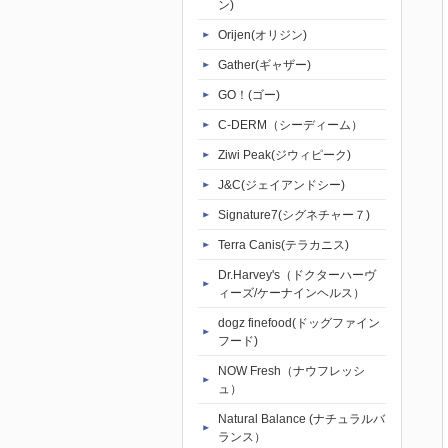
ン)
Orijen(オリジン)
Gather(ギャザー)
GO！(ゴー)
C-DERM（シーディーム）
Ziwi Peak(ジウィピーク)
J&C(ジェイアンドシー)
Signature7(シグネチャー７)
Terra Canis(テラカニス)
Dr.Harvey's（ドクターハーヴ
ィーズ/ケーナインヘルス）
dogz finefood(ドッグファイン
フード)
NOW Fresh（ナウフレッシ
ュ）
Natural Balance (ナチュラルバ
ランス）