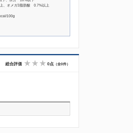
以下、水分 10%以下
上、オメガ3脂肪酸 0.7%以上
l/100g
総合評価
0点
（全0件）
☆
☆
☆