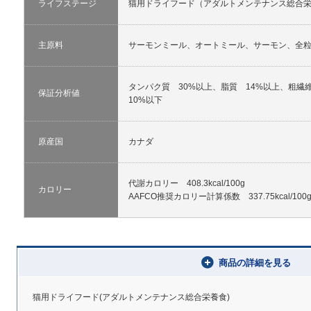
ライフステージ
猫用ドライフード（アダルトメンテナンス総合
主原料
サーモンミール、オートミール、サーモン、全
タンパク質 30%以上、脂質 14%以上、粗繊
保証分析値
10%以下
原産国
カナダ
代謝カロリー 408.3kcal/100g
カロリー
AAFCO推奨カロリー計算係数 337.75kcal/100
商品の詳細を見る
猫用ドライフード(アダルトメンテナンス総合栄養食)