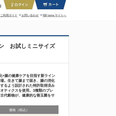
店
ご利用ガイド
お問い合わせ
[猫] tama サイトへ
ィロソフィー
モン お試しミニサイズ
化+腸の健康ケアを目指す新ライン
登場。生きて腸まで届き、腸の消化
トするよう設計された特許取得済み
オティクスを使用。3種類のブレ
と古代穀物が、健康的な善玉菌をサ
価格（税込）