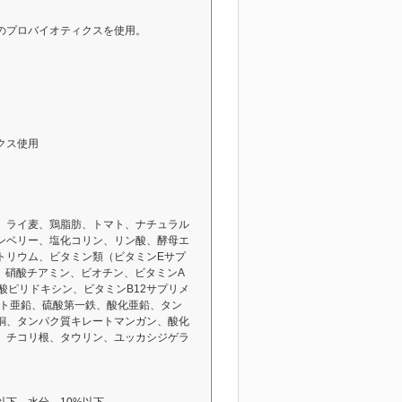
のプロバイオティクスを使用。
クス使用
、ライ麦、鶏脂肪、トマト、ナチュラル
ンベリー、塩化コリン、リン酸、酵母エ
トリウム、ビタミン類（ビタミンEサプ
、硝酸チアミン、ビオチン、ビタミンA
酸ピリドキシン、ビタミンB12サプリメ
ート亜鉛、硫酸第一鉄、酸化亜鉛、タン
銅、タンパク質キレートマンガン、酸化
、チコリ根、タウリン、ユッカシジゲラ