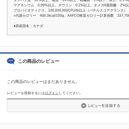
タンパク質 30%以上、脂質 14%以上、粗繊維 5%以下、灰分 8.5%
マグネシウム 0.09%以上、タウリン 0.2%以上、オメガ6脂肪酸 2%以
プロバイオティクス、100,000,000CFU/lb以上（バチルスコアグランス）
○代謝カロリー 408.3kcal/100g、AAFCO推奨カロリー計算係数 337.75kca
●原産国名：カナダ
この商品のレビュー
この商品のレビューはまだありません。
レビューを投稿するには
ログイン
してください。