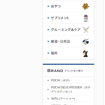
アムドッグ
フード専門
店・通販
POCHI - ポ
チ公式サイ
ト
POCHI（ポチ)
POCHI DELICATESSEN（ポチ
デリカテッセン)
AATU (アートゥー)