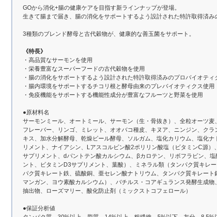
GOから消化+腸の健康ケアを目指す新ラインナップが登場。
生きて腸まで届き、腸の消化をサポートするよう設計された特許取得済み
3種類のブレンド酵母と古代穀物が、健康的な善玉菌をサポート。
《特長》
・高品質なサーモンを使用
・栄養豊富なスーパーフードの古代穀物を使用
・腸の消化をサポートするよう設計された特許取得済みのプロバイオティ
・腸内環境をサポートするチコリ根と酵母由来のプレバイオティクス使用
・免疫機能をサポートする機能性成分が豊富なフルーツと野菜を使用
●原材料名
サーモンミール、オートミール、サーモン（生・骨抜き）、全粒オーツ麦
フレーバー、リンゴ、ミレット、オオバコ種皮、キヌア、ニンジン、クラ
キス、加水分解酵母、乾燥ビール酵母、ソルガム、塩化カリウム、塩化ナ
リメント、ナイアシン、Lアスコルビン酸2ポリリン酸塩（ビタミンC源）
サプリメント、dパントテン酸カルシウム、βカロテン、リボフラビン、塩
ント、ビタミンD3サプリメント、葉酸）、ミネラル類（タンパク質キレ
パク質キレート鉄、硫酸銅、亜セレン酸ナトリウム、タンパク質キレート
マンガン、ヨウ素酸カルシウム）、バチルス・コアギュランス発酵生成物
抽出物、ローズマリー、酸化防止剤（ミックストコフェロール）
●保証分析値