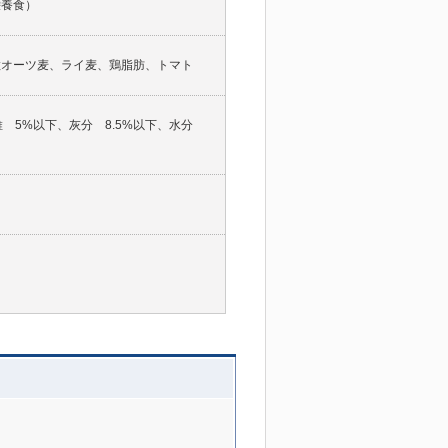
栄養食）
粒オーツ麦、ライ麦、鶏脂肪、トマト
維 5%以下、灰分 8.5%以下、水分
g