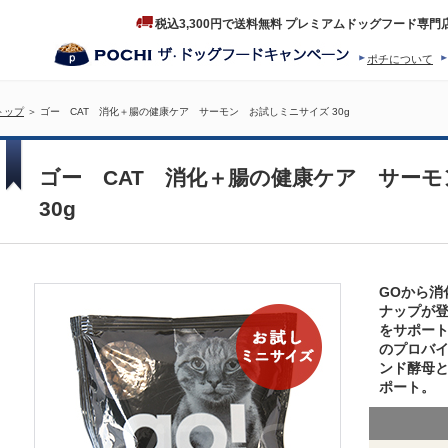
税込3,300円で送料無料 プレミアムドッグフード専門
ポチについて
ヒストリー
プロダクトフ
トップ
＞ ゴー CAT 消化＋腸の健康ケア サーモン お試しミニサイズ 30g
ゴー CAT 消化＋腸の健康ケア サー
30g
GOから消
ナップが
をサポー
のプロバイ
ンド酵母
ポート。