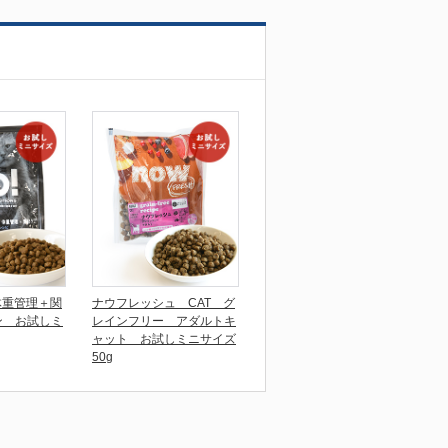
体重管理＋関
ナウフレッシュ CAT グ
ン お試しミ
レインフリー アダルトキ
ャット お試しミニサイズ
50g