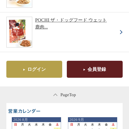
POCHI ザ・ドッグフード ウェット
鹿肉...
ログイン
会員登録
PageTop
営業日のご案内
2026
8月
2026
9月
日
月
火
水
木
金
土
日
月
火
水
木
金
土