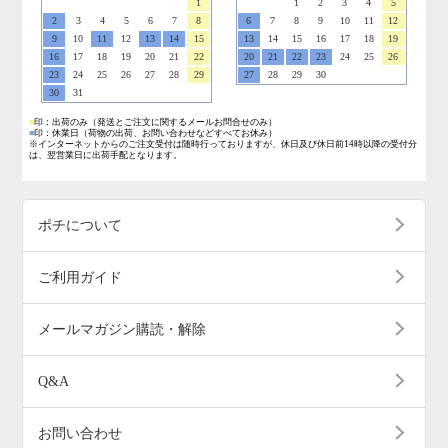
1
1
2
3
4
5
2
3
4
5
6
7
8
6
7
8
9
10
11
12
9
10
11
12
13
14
15
13
14
15
16
17
18
19
16
17
18
19
20
21
22
20
21
22
23
24
25
26
23
24
25
26
27
28
29
27
28
29
30
30
31
■
印：出荷のみ
（発送とご注文に関するメールお問合せのみ）
■
印：休業日
（荷物の出荷、お問い合わせなどすべてお休み）
※インターネットからのご注文受付は随時行っておりますが、休日及び休日前14時以降の受付分
は、翌営業日に出荷手配となります。
ポチについて
ご利用ガイド
メールマガジン購読・解除
Q&A
お問い合わせ