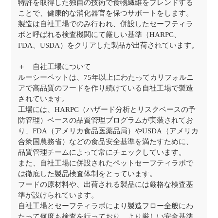
特許を取得した独自の技術で食物繊維をブレンドする
ことで、健康的な消化器官を保つサポートをします。
製造は自社工場でのみ行われ、併設したセーフティラ
ボと呼ばれる検査機関にて厳しい基準（HARPC、
FDA、USDA）をクリアした製品が出荷されています。
＋ 自社工場について
ルーシーペットは、75年以上にわたってカリフォルニ
アで高品質のフードを作り続けている自社工場で製造
されています。
工場には、HARPC（ハザード分析とリスクベースの予
防管理）ベースの品質管理プログラムが実装されてお
り、FDA（アメリカ食品医薬品局）やUSDA（アメリカ
合衆国農務省）などの食品安全基準を満たすために、
品質管理チームによって常にチェックしています。
また、自社工場に併設されたペットセーフティラボで
は徹底した製品検査体制をとっています。
フードの原材料や、出荷される製品には厳格な検査基
準が設けられています。
自社工場とセーフティラボにより製造フロー全般にわ
たって何度も検査を行っており、より厳しい安全基準