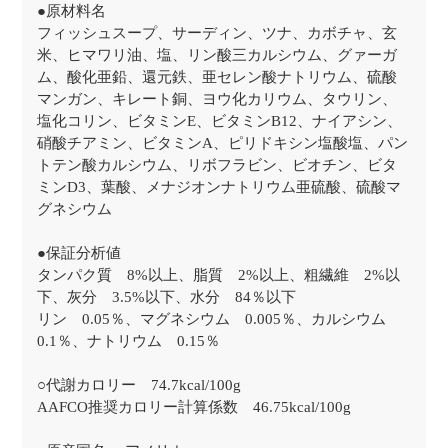
●原材料名
フィッシュスープ、サーディン、ツナ、カボチャ、玄
米、ヒマワリ油、塩、リン酸三カルシウム、グァーガ
ム、酸化亜鉛、還元鉄、亜セレン酸ナトリウム、硫酸
マンガン、キレート銅、ヨウ化カリウム、タウリン、
塩化コリン、ビタミンE、ビタミンB12、ナイアシン、
硝酸チアミン、ビタミンA、ピリドキシン塩酸塩、パン
トテン酸カルシウム、リボフラビン、ビオチン、ビタ
ミンD3、葉酸、メナジオンナトリウム亜硫酸、硫酸マ
グネシウム
●保証分析値
タンパク質 8%以上、脂質 2%以上、粗繊維 2%以
下、灰分 3.5%以下、水分 84％以下
リン 0.05％、マグネシウム 0.005％、カルシウム
0.1％、ナトリウム 0.15％
○代謝カロリー 74.7kcal/100g
AAFCO推奨カロリー計算係数 46.75kcal/100g