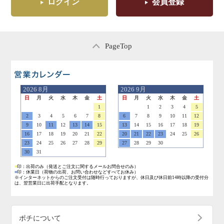
ログイン
会員登録
PageTop
営業日のご案内
2026
8月
2026
9月
日
月
火
水
木
金
土
日
月
火
水
木
金
土
1
1
2
3
4
5
2
3
4
5
6
7
8
6
7
8
9
10
11
12
9
10
11
12
13
14
15
13
14
15
16
17
18
19
16
17
18
19
20
21
22
20
21
22
23
24
25
26
23
24
25
26
27
28
29
27
28
29
30
30
31
■
印：出荷のみ
（発送とご注文に関するメールお問合せのみ）
■
印：休業日
（荷物の出荷、お問い合わせなどすべてお休み）
※インターネットからのご注文受付は随時行っておりますが、休日及び休日前14時以降の受付分
は、翌営業日に出荷手配となります。
ポチについて