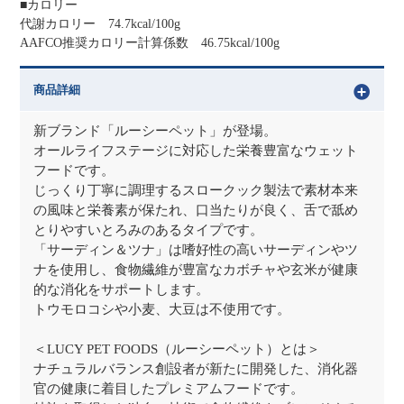
■カロリー
代謝カロリー 74.7kcal/100g
AAFCO推奨カロリー計算係数 46.75kcal/100g
商品詳細
新ブランド「ルーシーペット」が登場。
オールライフステージに対応した栄養豊富なウェット
フードです。
じっくり丁寧に調理するスロークック製法で素材本来
の風味と栄養素が保たれ、口当たりが良く、舌で舐め
とりやすいとろみのあるタイプです。
「サーディン＆ツナ」は嗜好性の高いサーディンやツ
ナを使用し、食物繊維が豊富なカボチャや玄米が健康
的な消化をサポートします。
トウモロコシや小麦、大豆は不使用です。
＜LUCY PET FOODS（ルーシーペット）とは＞
ナチュラルバランス創設者が新たに開発した、消化器
官の健康に着目したプレミアムフードです。