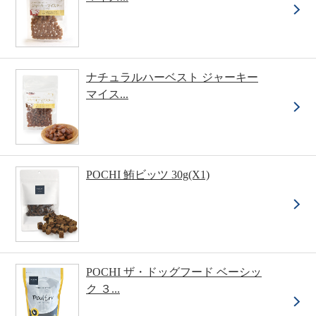
ナチュラルハーベスト ジャーキー
マイス...
POCHI 鮪ビッツ 30g(X1)
POCHI ザ・ドッグフード ベーシッ
ク ３...