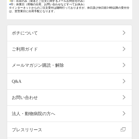
■
印：出荷のみ
（発送とご注文に関するメールお問合せのみ）
■
印：休業日
（荷物の出荷、お問い合わせなどすべてお休み）
※インターネットからのご注文受付は随時行っておりますが、休日及び休日前14時以降の受付分
は、翌営業日に出荷手配となります。
ポチについて
ご利用ガイド
メールマガジン購読・解除
Q&A
お問い合わせ
法人・動物病院の方へ
プレスリリース