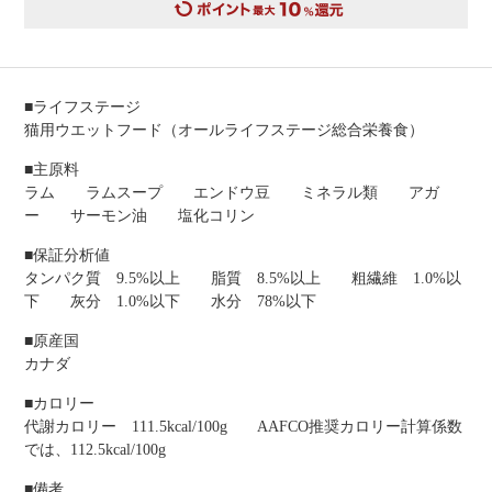
■ライフステージ
猫用ウエットフード（オールライフステージ総合栄養食）
■主原料
ラム ラムスープ エンドウ豆 ミネラル類 アガ
ー サーモン油 塩化コリン
■保証分析値
タンパク質 9.5%以上 脂質 8.5%以上 粗繊維 1.0%以
下 灰分 1.0%以下 水分 78%以下
■原産国
カナダ
■カロリー
代謝カロリー 111.5kcal/100g AAFCO推奨カロリー計算係数
では、112.5kcal/100g
■備考