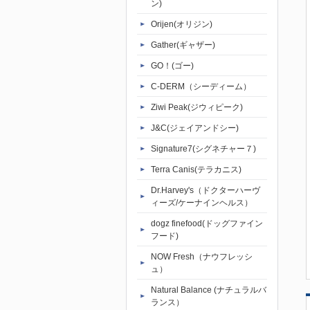
ン)
Orijen(オリジン)
Gather(ギャザー)
GO！(ゴー)
C-DERM（シーディーム）
Ziwi Peak(ジウィピーク)
J&C(ジェイアンドシー)
Signature7(シグネチャー７)
Terra Canis(テラカニス)
Dr.Harvey's（ドクターハーヴ
ィーズ/ケーナインヘルス）
dogz finefood(ドッグファイン
フード)
NOW Fresh（ナウフレッシ
ュ）
Natural Balance (ナチュラルバ
ランス）