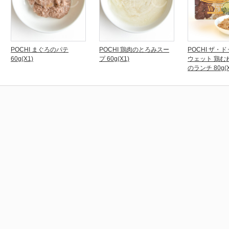
POCHI まぐろのパテ
POCHI 鶏肉のとろみスー
POCHI ザ・
60g(X1)
プ 60g(X1)
ウェット 鶏む
のランチ 80g(X