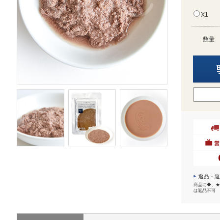
X1
数量
返品・返
商品に◆、★
は返品不可