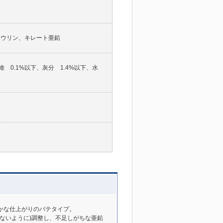
タウリン、キレート亜鉛
維 0.1%以下、灰分 1.4%以下、水
かな仕上がりのパテタイプ。
ないように)調整し、不足しがちな亜鉛