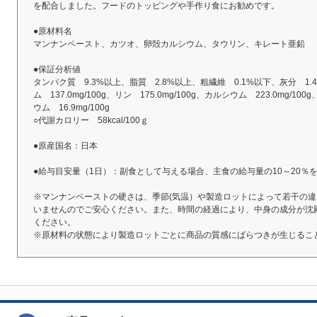
を配合しました。フードのトッピングや手作り食にお勧めです。
●原材料名
マンナンペースト、カツオ、卵殻カルシウム、タウリン、キレート亜鉛
●保証分析値
タンパク質 9.3%以上、脂質 2.8%以上、粗繊維 0.1%以下、灰分 1.
ム 137.0mg/100g、リン 175.0mg/100g、カルシウム 223.0mg/10
ウム 16.9mg/100g
○代謝カロリー 58kcal/100ｇ
●原産国名：日本
●給与目安量（1日）：副食として与える場合、主食の給与量の10～20％
※マンナンペーストの硬さは、季節(気温）や製造ロットによって若干の
いませんのでご安心ください。また、時間の経過により、中身の成分が沈
ください。
※原材料の状態により製造ロットごとに商品の質感にばらつきが生じるこ