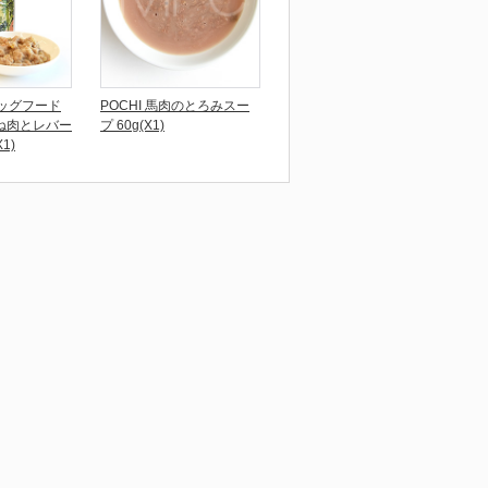
ドッグフード
POCHI 馬肉のとろみスー
ね肉とレバー
プ 60g(X1)
1)