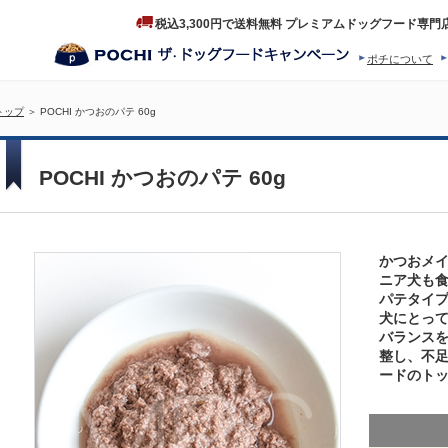
税込3,300円で送料無料 プレミアムドッグフード専門
ポチについて
ヒストリー
プロダクトフ
トップ
＞ POCHI かつおのパテ 60g
POCHI かつおのパテ 60g
かつおメ
ニア犬も
パテタイ
犬にとっ
バランスを
整し、不
ードのト