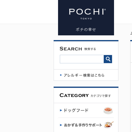
POCHI かつ
おのパテ
60g | プレミ
アムドッグ
フード専門
店・通販
POCHI - ポ