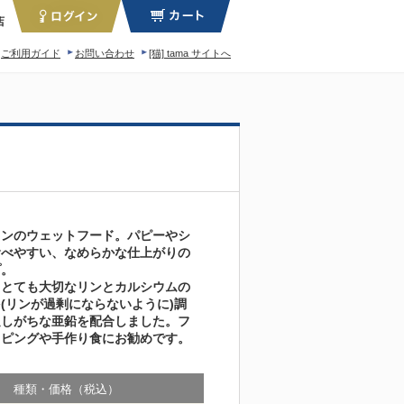
店
ご利用ガイド
お問い合わせ
[猫] tama サイトへ
ィロソフィー
インのウェットフード。パピーやシ
食べやすい、なめらかな仕上がりの
プ。
てとても大切なリンとカルシウムの
(リンが過剰にならないように)調
足しがちな亜鉛を配合しました。フ
ッピングや手作り食にお勧めです。
種類・価格（税込）