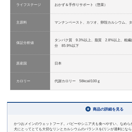
ライフステージ
おかず＆手作りサポート（惣菜）
主原料
マンナンペースト、カツオ、卵殻カルシウム、
タンパク質 9.3%以上、脂質 2.8%以上、粗繊
保証分析値
分 85.9%以下
原産国
日本
カロリー
代謝カロリー 58kcal/100ｇ
商品の詳細を見る
かつおメインのウェットフード。パピーやシニア犬も食べやすい、なめら
犬にとってとても大切なリンとカルシウムのバランスを(リンが過剰になら