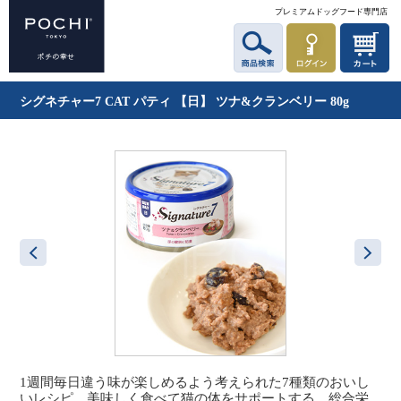
プレミアムドッグフード専門店
シグネチャー7 CAT パティ 【日】 ツナ&クランベリー 80g
1週間毎日違う味が楽しめるよう考えられた7種類のおいし
いレシピ。美味しく食べて猫の体をサポートする、総合栄