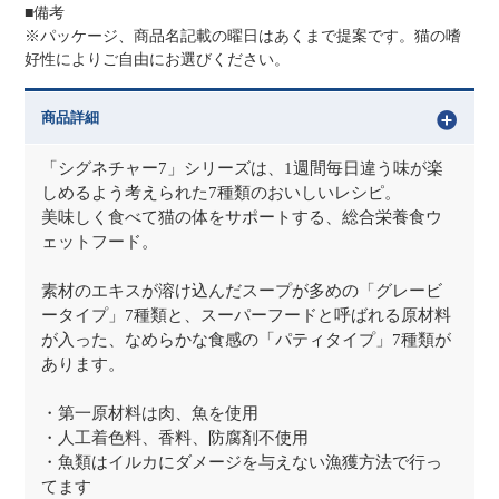
■備考
※パッケージ、商品名記載の曜日はあくまで提案です。猫の嗜
好性によりご自由にお選びください。
商品詳細
「シグネチャー7」シリーズは、1週間毎日違う味が楽
しめるよう考えられた7種類のおいしいレシピ。
美味しく食べて猫の体をサポートする、総合栄養食ウ
ェットフード。
素材のエキスが溶け込んだスープが多めの「グレービ
ータイプ」7種類と、スーパーフードと呼ばれる原材料
が入った、なめらかな食感の「パティタイプ」7種類が
あります。
・第一原材料は肉、魚を使用
・人工着色料、香料、防腐剤不使用
・魚類はイルカにダメージを与えない漁獲方法で行っ
てます