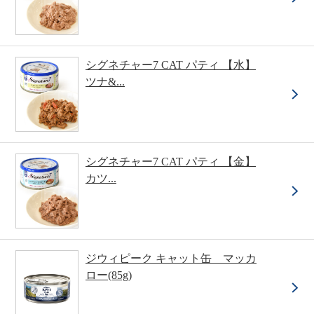
シグネチャー7 CAT パティ 【水】
ツナ&...
シグネチャー7 CAT パティ 【金】
カツ...
ジウィピーク キャット缶 マッカ
ロー(85g)