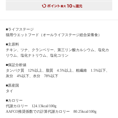
■ライフステージ
猫用ウエットフード（オールライフステージ総合栄養食）
■主原料
チキン、ツナ、クランベリー、第三リン酸カルシウム、塩化カ
リウム、塩化ナトリウム、塩化コリン
■保証分析値
タンパク質 12%以上、脂質 4.5%以上、粗繊維 1.5%以下、
灰分 4%以下、水分 78%以下
■原産国
タイ
■カロリー
代謝カロリー 124.13kcal/100g
AAFCO推奨係数での計算代謝カロリー 80.25kcal/100g