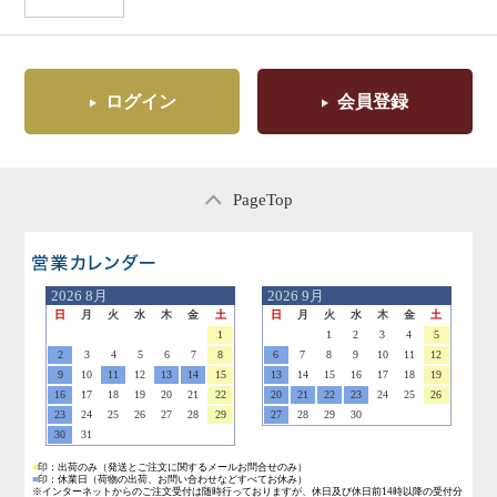
ログイン
会員登録
PageTop
営業日のご案内
2026
8月
2026
9月
日
月
火
水
木
金
土
日
月
火
水
木
金
土
1
1
2
3
4
5
2
3
4
5
6
7
8
6
7
8
9
10
11
12
9
10
11
12
13
14
15
13
14
15
16
17
18
19
16
17
18
19
20
21
22
20
21
22
23
24
25
26
23
24
25
26
27
28
29
27
28
29
30
30
31
■
印：出荷のみ
（発送とご注文に関するメールお問合せのみ）
■
印：休業日
（荷物の出荷、お問い合わせなどすべてお休み）
※インターネットからのご注文受付は随時行っておりますが、休日及び休日前14時以降の受付分