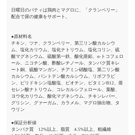
日曜日のパティは鶏肉とマグロに、「クランベリー」
配合で尿の健康をサポート。
●原材料名
チキン、ツナ、クランベリー、第三リン酸カルシウ
ム、塩化カリウム、塩化ナトリウム、塩化コリン、硫
酸マグネシウム、硫酸第一鉄、酸化亜鉛、α-トコフェロ
ール、ニコチン酸、酢酸レチノール、タンパク質キレ
ート銅、硫酸マンガン、チアミン硝酸塩、第二リン酸
カルシウム、パントテン酸カルシウム、リボフラビ
ン、ピリドキシン塩酸塩、ビオチン、ビタミンB12、亜
セレン酸ナトリウム、コレカルシフェロール、葉酸、
ヨウ化カリウム、酸化マグネシウム、チキンレバー、
グリシン、グァーガム、カラメル、マグロ抽出物、タ
ウリン
●保証分析値
タンパク質 12%以上、脂質 4.5%以上、粗繊維