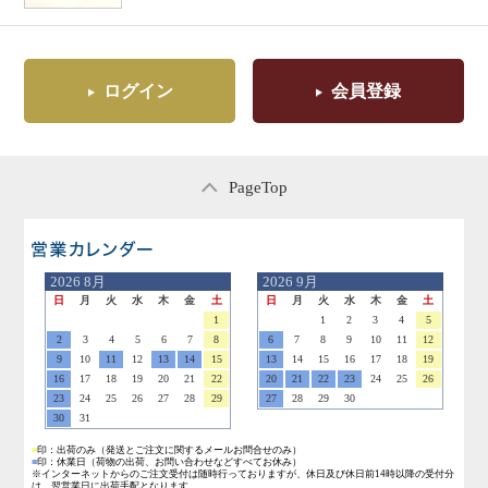
ログイン
会員登録
PageTop
営業日のご案内
2026
8月
2026
9月
日
月
火
水
木
金
土
日
月
火
水
木
金
土
1
1
2
3
4
5
2
3
4
5
6
7
8
6
7
8
9
10
11
12
9
10
11
12
13
14
15
13
14
15
16
17
18
19
16
17
18
19
20
21
22
20
21
22
23
24
25
26
23
24
25
26
27
28
29
27
28
29
30
30
31
■
印：出荷のみ
（発送とご注文に関するメールお問合せのみ）
■
印：休業日
（荷物の出荷、お問い合わせなどすべてお休み）
※インターネットからのご注文受付は随時行っておりますが、休日及び休日前14時以降の受付分
は、翌営業日に出荷手配となります。