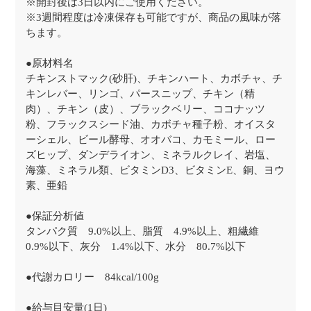
※開封後は3日以内にご使用ください。
※3週間程度は冷凍保存も可能ですが、商品の風味が落
ちます。
●原材料名
チキンストマック(砂肝)、チキンハート、カボチャ、チ
キンレバー、リンゴ、パースニップ、チキン（精
肉）、チキン（皮）、ブラックベリー、ココナッツ
粉、フラックスシード油、カボチャ種子粉、オイスタ
ーシェル、ビール酵母、オオバコ、カモミール、ロー
ズヒップ、ダンデライオン、ミネラルクレイ、岩塩、
海藻、ミネラル類、ビタミンD3、ビタミンE、銅、ヨウ
素、亜鉛
●保証分析値
タンパク質 9.0%以上、脂質 4.9%以上、粗繊維
0.9%以下、灰分 1.4%以下、水分 80.7%以下
●代謝カロリー 84kcal/100g
●給与目安量(1日)