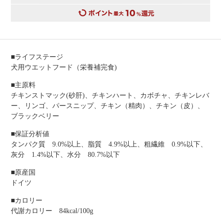
■ライフステージ
犬用ウエットフード（栄養補完食)
■主原料
チキンストマック(砂肝)、チキンハート、カボチャ、チキンレバ
ー、リンゴ、パースニップ、チキン（精肉）、チキン（皮）、
ブラックベリー
■保証分析値
タンパク質 9.0%以上、脂質 4.9%以上、粗繊維 0.9%以下、
灰分 1.4%以下、水分 80.7%以下
■原産国
ドイツ
■カロリー
代謝カロリー 84kcal/100g