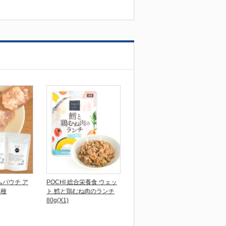
ムパウチ ア
POCHI 総合栄養食 ウェッ
3種
ト 鱈と鶏むね肉のランチ
80g(X1)