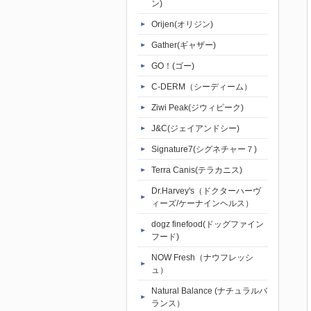
ン)
Orijen(オリジン)
Gather(ギャザー)
GO！(ゴー)
C-DERM（シーディーム）
Ziwi Peak(ジウィピーク)
J&C(ジェイアンドシー)
Signature7(シグネチャー７)
Terra Canis(テラカニス)
Dr.Harvey's（ドクターハーヴ
ィーズ/ケーナインヘルス）
dogz finefood(ドッグファイン
フード)
NOW Fresh（ナウフレッシ
ュ）
Natural Balance (ナチュラルバ
ランス）