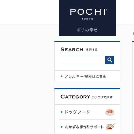
テラカニス
【数量限定
品】ウィン
ターシンフ
ォニー2025
グース＆ス
イートポテ