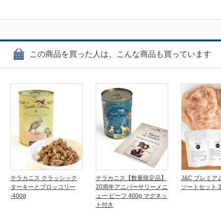
この商品を買った人は、こんな商品も買っています
テラカニス クラッシック
テラカニス【数量限定品】
J&C プレミア
ターキーとブロッコリー
20周年アニバーサリーメニ
ソートセット 
-400g
ュー ビーフ 400g マグネッ
ト付き