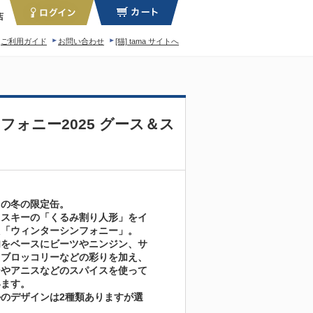
店
ご利用ガイド
お問い合わせ
[猫] tama サイトへ
ィロソフィー
ォニー2025 グース＆ス
スの冬の限定缶。
フスキーの「くるみ割り人形」をイ
た「ウィンターシンフォニー」。
肉をベースにビーツやニンジン、サ
、ブロッコリーなどの彩りを加え、
ンやアニスなどのスパイスを使って
います。
のデザインは2種類ありますが選
。