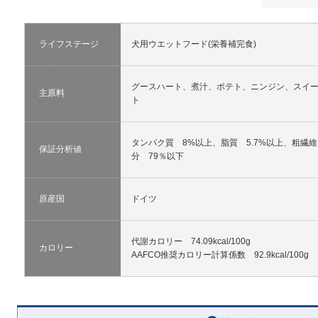
ライフステージ
犬用ウエットフード(栄養補完食)
グースハート、煮汁、ポテト、ニンジン、スイ
主原料
ト
タンパク質 8%以上、脂質 5.7%以上、粗繊維 
保証分析値
分 79％以下
原産国
ドイツ
代謝カロリー 74.09kcal/100g
カロリー
AAFCO推奨カロリー計算係数 92.9kcal/100g