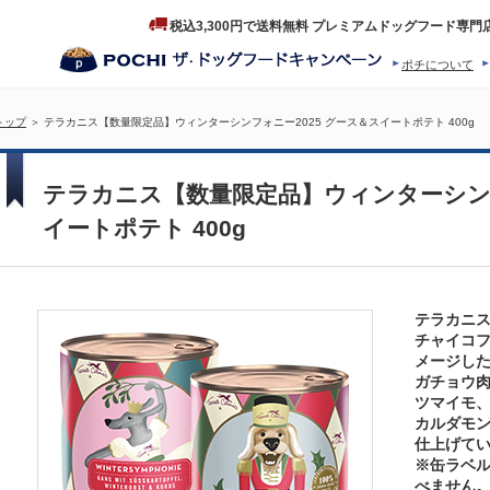
税込3,300円で送料無料 プレミアムドッグフード専門
ポチについて
ヒストリー
プロダクトフ
トップ
＞ テラカニス【数量限定品】ウィンターシンフォニー2025 グース＆スイートポテト 400g
テラカニス【数量限定品】ウィンターシンフ
イートポテト 400g
テラカニ
チャイコ
メージし
ガチョウ
ツマイモ
カルダモ
仕上げて
※缶ラベル
べません