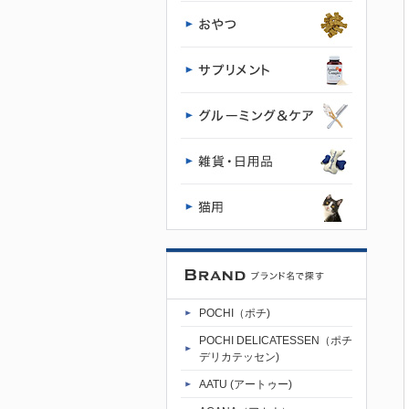
ト 400g | プ
レミアムド
ッグフード
専門店・通
販 POCHI -
ポチ公式サ
イト
POCHI（ポチ)
POCHI DELICATESSEN（ポチ
デリカテッセン)
AATU (アートゥー)