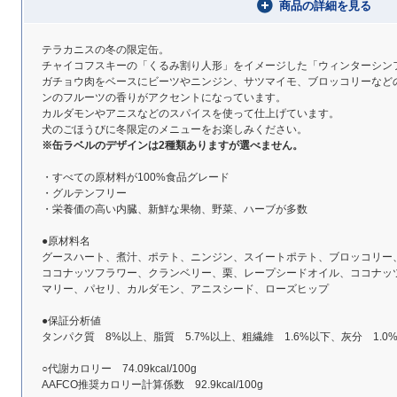
商品の詳細を見る
テラカニスの冬の限定缶。
チャイコフスキーの「くるみ割り人形」をイメージした「ウィンターシン
ガチョウ肉をベースにビーツやニンジン、サツマイモ、ブロッコリーなど
ンのフルーツの香りがアクセントになっています。
カルダモンやアニスなどのスパイスを使って仕上げています。
犬のごほうびに冬限定のメニューをお楽しみください。
※缶ラベルのデザインは2種類ありますが選べません。
・すべての原材料が100%食品グレード
・グルテンフリー
・栄養価の高い内臓、新鮮な果物、野菜、ハーブが多数
●原材料名
グースハート、煮汁、ポテト、ニンジン、スイートポテト、ブロッコリー
ココナッツフラワー、クランベリー、栗、レープシードオイル、ココナッ
マリー、パセリ、カルダモン、アニスシード、ローズヒップ
●保証分析値
タンパク質 8%以上、脂質 5.7%以上、粗繊維 1.6%以下、灰分 1.0
○代謝カロリー 74.09kcal/100g
AAFCO推奨カロリー計算係数 92.9kcal/100g