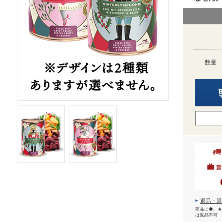
数量
返品・返
商品に◆、★
は返品不可