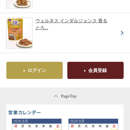
ウェルネス インダルジェンス 香る
とろ...
ログイン
会員登録
PageTop
営業日のご案内
2026
8月
2026
9月
日
月
火
水
木
金
土
日
月
火
水
木
金
土