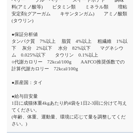
ベリー ブルーベリー スイートポテト 調味
料(アミノ酸等) ビタミン類 ミネラル類 増粘
安定剤(グアーガム キサンタンガム) アミノ酸類
(タウリン)
●保証分析値
タンパク質 7%以上 脂質 4%以上 粗繊維 1%以
下 灰分 2%以下 水分 82%以下 マグネシウ
ム 0.025%以下 タウリン 0.1%以上
○代謝カロリー 72kcal/100g AAFCO推奨係数での
計算代謝カロリー 72kcal/100g
●原産国：タイ
●給与目安量
1日に成猫体重4kgあたり約4袋を1日2-3回に分けて与え
てください。
(年齢、体重、運動量、環境に応じて量を調整してくだ
さい。)