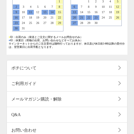
1
1
2
3
4
5
2
3
4
5
6
7
8
6
7
8
9
10
11
12
9
10
11
12
13
14
15
13
14
15
16
17
18
19
16
17
18
19
20
21
22
20
21
22
23
24
25
26
23
24
25
26
27
28
29
27
28
29
30
30
31
■
印：出荷のみ
（発送とご注文に関するメールお問合せのみ）
■
印：休業日
（荷物の出荷、お問い合わせなどすべてお休み）
※インターネットからのご注文受付は随時行っておりますが、休日及び休日前14時以降の受付分
は、翌営業日に出荷手配となります。
ポチについて
ご利用ガイド
メールマガジン購読・解除
Q&A
お問い合わせ