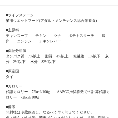
■ライフステージ
猫用ウエットフード(アダルトメンテナンス総合栄養食)
■主原料
チキンスープ チキン ツナ ポテトスターチ 鶏
卵 ニンジン チキンレバー
■保証分析値
タンパク質 7%以上 脂質 4%以上 粗繊維 1%以下 灰
分 2%以下 水分 82%以下
■原産国
タイ
■カロリー
代謝カロリー 72kcal/100g AAFCO推奨係数での計算代謝カ
ロリー 72kcal/100g
■備考
開封後は冷蔵保管し、なるべく早く与えてください。
色・硬さ・性状等に若干ばらつきがありますが、品質に問題は