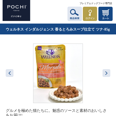
プレミアムドッグフード専門店
ウェルネス インダルジェンス 香るとろみスープ仕立て ツナ-85g
グルメを極めた猫たちに。魅惑のソースと素材のおいしさ
をお届け!