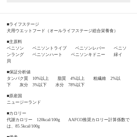
■ライフステージ
犬用ウエットフード（オールライフステージ総合栄養食）
■主原料
ベニソン ベニソントライプ ベニソンレバー ベニソ
ンラング ベニソンハート ベニソンキドニー 緑イ
貝
■保証分析値
タンパク質 10%以上 脂質 4%以上 粗繊維 2%以
下 灰分 3%以下 水分 78%以下
■原産国
ニュージーランド
■カロリー
代謝カロリー 120kcal/100g AAFCO推奨カロリー計算係数で
は、85.5kcal/100g