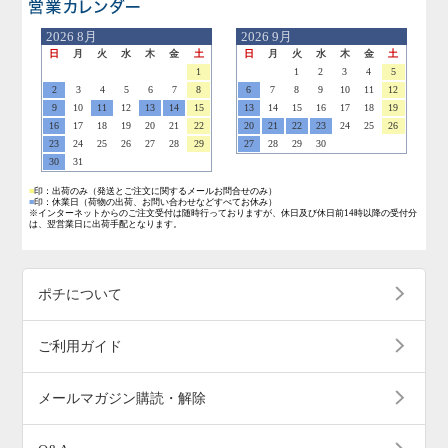
営業日のご案内
2026
8月
2026
9月
日
月
火
水
木
金
土
日
月
火
水
木
金
土
1
1
2
3
4
5
2
3
4
5
6
7
8
6
7
8
9
10
11
12
9
10
11
12
13
14
15
13
14
15
16
17
18
19
16
17
18
19
20
21
22
20
21
22
23
24
25
26
23
24
25
26
27
28
29
27
28
29
30
30
31
■
印：出荷のみ
（発送とご注文に関するメールお問合せのみ）
■
印：休業日
（荷物の出荷、お問い合わせなどすべてお休み）
※インターネットからのご注文受付は随時行っておりますが、休日及び休日前14時以降の受付分
は、翌営業日に出荷手配となります。
ポチについて
ご利用ガイド
メールマガジン購読・解除