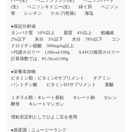
バー(生) ベニソンラング(生) ベニソンハート
(生) ベニソンキドニー(生) 緑イ貝 ベニソン
骨 レシチン ケルプ(乾燥) 海塩
●保証分析値
タンパク質 10%以上 脂質 4%以上 粗繊維
2%以下 灰分 3%以下 水分 78%以下 コン
ドロイチン硫酸 300mg/kg以上
○代謝カロリー 120kcal/100g AAFCO推奨カロリー
計算係数では、85.5kcal/100g
●栄養添加物
ビタミン類：ビタミンEサプリメント チアミン
パントテン酸 ビタミンD3サプリメント 葉酸
ミネラル類：キレート亜鉛 キレート銅 セレン
酵母 キレートマンガン
増粘安定剤としてひよこ豆を使用
●原産国：ニュージーランド