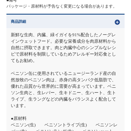
■備考
パッケージ・原材料が予告なく変更になる場合があります。
商品詳細
新鮮な生肉、内臓、緑イガイを91%配合したノーグレ
インウェットフード。必要な栄養成分を肉原材料から
自然に摂取できます。肉と内臓中心のシンプルなレシ
ピで原材料を制限しているためアレルギー対応食とし
てもお勧め。
ベニソン缶に使用されているニュージーランド産の自
然放牧のベニソン肉は、赤身の高タンパク低脂肪で、
優れた品質から世界的に需要が高まっています。ベニ
ソン生肉と、生レバー、生キドニー、生ハート、生ト
ライプ、生ラングなどの内臓をバランスよく配合して
います。
●原材料
ベニソン(生) ベニソントライプ(生) ベニソンレ