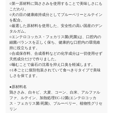
○第一原材料に鶏ささみを使用することで美味しさにも
こだわり。
○犬の目の健康維持成分としてブルーベリーとルテイン
を配合。
○厳選した原材料を使用した、安全性の高い国産のデン
タルガム。
○エンテロコッカス・フェカリス菌(死菌)は、口腔内の
細菌バランスを正しく保ち、健康的な口腔内の環境維
持に役立ちます。
○合成保存料、合成香料などの化学成分は一切使用せず
天然成分だけで作りました。
○噛むことで歯石の沈着を抑え口臭を軽減します。
○1本ごとに個別包装されていて食べきりタイプで美味
しさを保てます。
●原材料名
鶏ささみ、白キビ、大麦、コーン、白米、アルファル
ファ、ルテイン、加熱処理EC-12菌(エンテロコッカ
ス・フェカリス菌/死菌)、ブルーベリー、植物性グリセ
リン