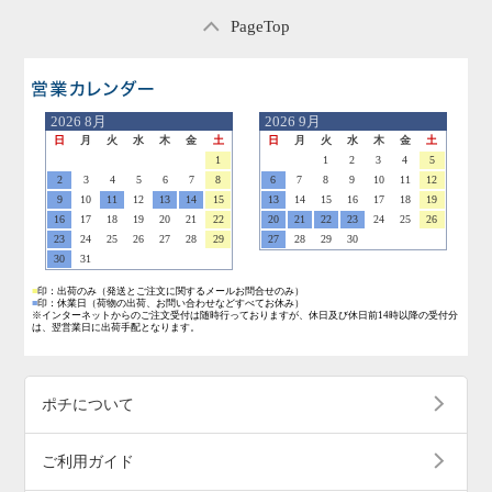
PageTop
営業日のご案内
2026
8月
2026
9月
日
月
火
水
木
金
土
日
月
火
水
木
金
土
1
1
2
3
4
5
2
3
4
5
6
7
8
6
7
8
9
10
11
12
9
10
11
12
13
14
15
13
14
15
16
17
18
19
16
17
18
19
20
21
22
20
21
22
23
24
25
26
23
24
25
26
27
28
29
27
28
29
30
30
31
■
印：出荷のみ
（発送とご注文に関するメールお問合せのみ）
■
印：休業日
（荷物の出荷、お問い合わせなどすべてお休み）
※インターネットからのご注文受付は随時行っておりますが、休日及び休日前14時以降の受付分
は、翌営業日に出荷手配となります。
ポチについて
ご利用ガイド