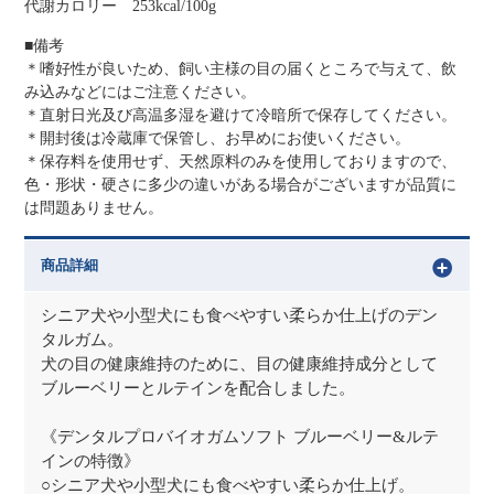
代謝カロリー 253kcal/100g
■備考
＊嗜好性が良いため、飼い主様の目の届くところで与えて、飲
み込みなどにはご注意ください。
＊直射日光及び高温多湿を避けて冷暗所で保存してください。
＊開封後は冷蔵庫で保管し、お早めにお使いください。
＊保存料を使用せず、天然原料のみを使用しておりますので、
色・形状・硬さに多少の違いがある場合がございますが品質に
は問題ありません。
商品詳細
シニア犬や小型犬にも食べやすい柔らか仕上げのデン
タルガム。
犬の目の健康維持のために、目の健康維持成分として
ブルーベリーとルテインを配合しました。
《デンタルプロバイオガムソフト ブルーベリー&ルテ
インの特徴》
○シニア犬や小型犬にも食べやすい柔らか仕上げ。