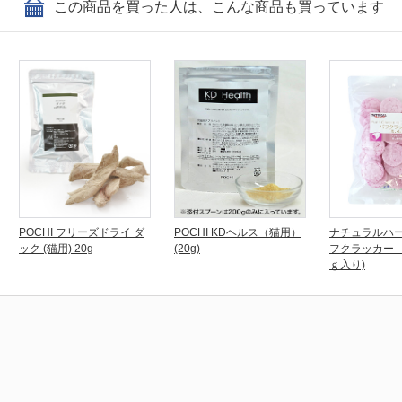
この商品を買った人は、こんな商品も買っています
POCHI フリーズドライ ダ
POCHI KDヘルス（猫用）
ナチュラルハ
ック (猫用) 20g
(20g)
フクラッカー 
ｇ入り)