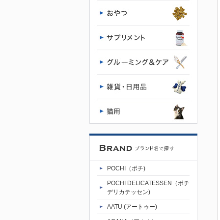
フード専門
店・通販
POCHI - ポ
チ公式サイ
ト
POCHI（ポチ)
POCHI DELICATESSEN（ポチ
デリカテッセン)
AATU (アートゥー)