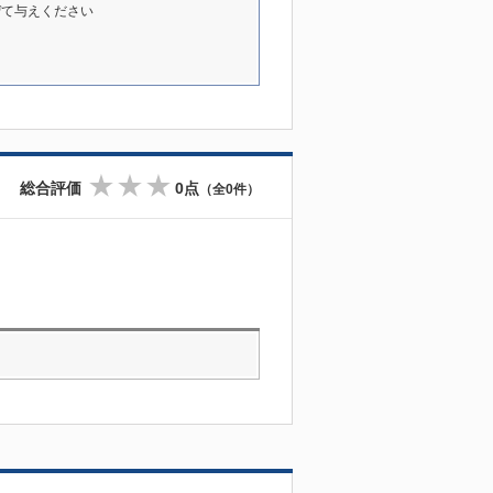
ぜて与えください
総合評価
0点
（全0件）
☆
☆
☆