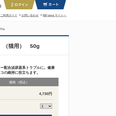
店
ご利用ガイド
お問い合わせ
[猫] tama サイトへ
ィロソフィー
0g
（猫用） 50g
リー配合泌尿器系トラブルに。健康
ッコの維持に役立ちます。
価格（税込）
4,730円