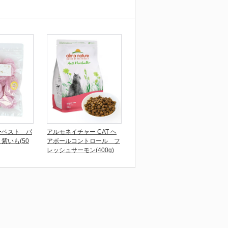
ーベスト パ
アルモネイチャー CAT ヘ
紫いも(50
アボールコントロール フ
レッシュサーモン(400g)