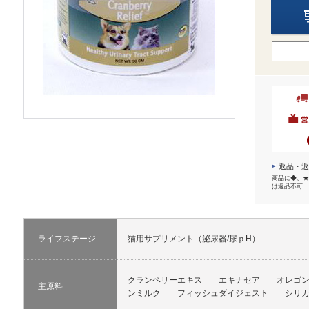
返品・返
商品に◆、★
は返品不可
ライフステージ
猫用サプリメント（泌尿器/尿ｐH）
クランベリーエキス エキナセア オレゴ
主原料
ンミルク フィッシュダイジェスト シ