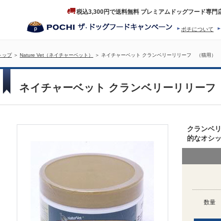
税込3,300円で送料無料 プレミアムドッグフード専門
ポチについて
ヒストリー
プロダクトフ
トップ
＞
Nature Vet（ネイチャーベット）
＞ ネイチャーベット クランベリーリリーフ （猫用） 5
ネイチャーベット クランベリーリリーフ 
クランベ
的なオシ
数量