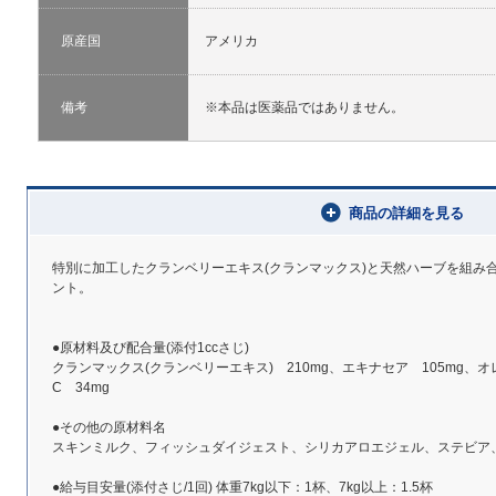
原産国
アメリカ
備考
※本品は医薬品ではありません。
商品の詳細を見る
特別に加工したクランベリーエキス(クランマックス)と天然ハーブを組み
ント。
●原材料及び配合量(添付1ccさじ)
クランマックス(クランベリーエキス) 210mg、エキナセア 105mg、
C 34mg
●その他の原材料名
スキンミルク、フィッシュダイジェスト、シリカアロエジェル、ステビア
●給与目安量(添付さじ/1回) 体重7kg以下：1杯、7kg以上：1.5杯