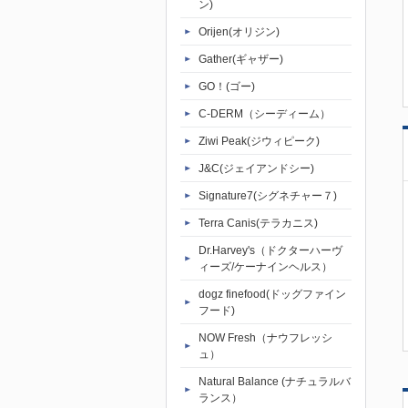
ン)
Orijen(オリジン)
Gather(ギャザー)
GO！(ゴー)
C-DERM（シーディーム）
Ziwi Peak(ジウィピーク)
J&C(ジェイアンドシー)
Signature7(シグネチャー７)
Terra Canis(テラカニス)
Dr.Harvey's（ドクターハーヴ
ィーズ/ケーナインヘルス）
dogz finefood(ドッグファイン
フード)
NOW Fresh（ナウフレッシ
ュ）
Natural Balance (ナチュラルバ
ランス）