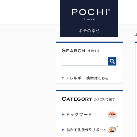
ネイチャー
ベット クラ
ンベリーリ
リーフ
（猫用）
50g | プレミ
アムドッグ