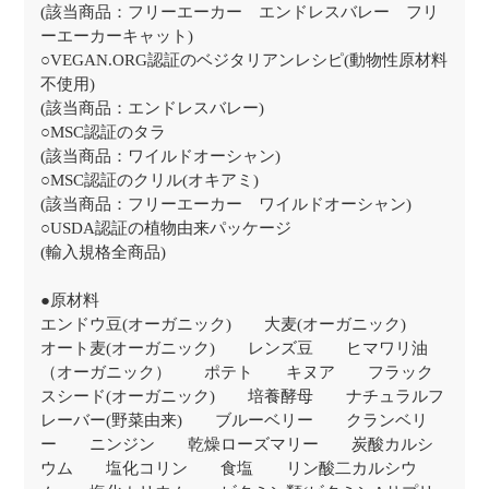
(該当商品：フリーエーカー エンドレスバレー フリ
ーエーカーキャット)
○VEGAN.ORG認証のベジタリアンレシピ(動物性原材料
不使用)
(該当商品：エンドレスバレー)
○MSC認証のタラ
(該当商品：ワイルドオーシャン)
○MSC認証のクリル(オキアミ)
(該当商品：フリーエーカー ワイルドオーシャン)
○USDA認証の植物由来パッケージ
(輸入規格全商品)
●原材料
エンドウ豆(オーガニック) 大麦(オーガニック)
オート麦(オーガニック) レンズ豆 ヒマワリ油
（オーガニック） ポテト キヌア フラック
スシード(オーガニック) 培養酵母 ナチュラルフ
レーバー(野菜由来) ブルーベリー クランベリ
ー ニンジン 乾燥ローズマリー 炭酸カルシ
ウム 塩化コリン 食塩 リン酸二カルシウ