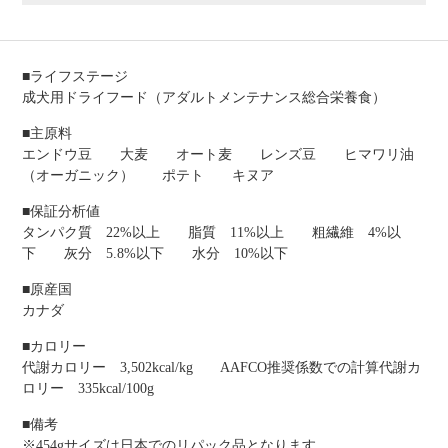
■ライフステージ
成犬用ドライフード（アダルトメンテナンス総合栄養食）
■主原料
エンドウ豆 大麦 オート麦 レンズ豆 ヒマワリ油
（オーガニック） ポテト キヌア
■保証分析値
タンパク質 22%以上 脂質 11%以上 粗繊維 4%以
下 灰分 5.8%以下 水分 10%以下
■原産国
カナダ
■カロリー
代謝カロリー 3,502kcal/kg AAFCO推奨係数での計算代謝カ
ロリー 335kcal/100g
■備考
※454gサイズは日本でのリパック品となります。