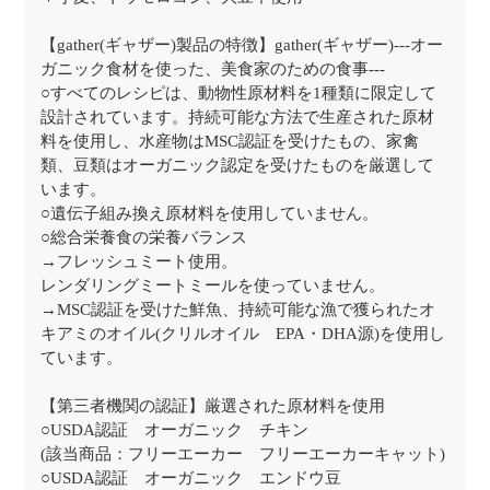
【gather(ギャザー)製品の特徴】gather(ギャザー)---オー
ガニック食材を使った、美食家のための食事---
○すべてのレシピは、動物性原材料を1種類に限定して
設計されています。持続可能な方法で生産された原材
料を使用し、水産物はMSC認証を受けたもの、家禽
類、豆類はオーガニック認定を受けたものを厳選して
います。
○遺伝子組み換え原材料を使用していません。
○総合栄養食の栄養バランス
→フレッシュミート使用。
レンダリングミートミールを使っていません。
→MSC認証を受けた鮮魚、持続可能な漁で獲られたオ
キアミのオイル(クリルオイル EPA・DHA源)を使用し
ています。
【第三者機関の認証】厳選された原材料を使用
○USDA認証 オーガニック チキン
(該当商品：フリーエーカー フリーエーカーキャット)
○USDA認証 オーガニック エンドウ豆