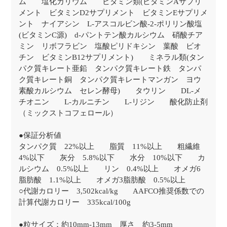
ム 塩化カリウム ビタミン類(ビタミンAサプリ
メント ビタミンD2サプリメント ビタミンEサプリメ
ント ナイアシン L-アスコルビン酸-2-ポリリン酸塩
(ビタミンC源) d-パントテン酸カルシウム 硝酸チア
ミン リボフラビン 塩酸ピリドキシン 葉酸 ビオ
チン ビタミンB12サプリメント) ミネラル類(タン
パク質キレート亜鉛 タンパク質キレート鉄 タンパ
ク質キレート銅 タンパク質キレートマンガン ヨウ
素酸カルシウム セレン酵母) タウリン DL-メ
チオニン L-カルニチン L-リジン 酸化防止剤
（ミックストコフェロール）
●保証分析値
タンパク質 22%以上 脂質 11%以上 粗繊維
4%以下 灰分 5.8%以下 水分 10%以下 カ
ルシウム 0.5%以上 リン 0.4%以上 オメガ6
脂肪酸 1.1%以上 オメガ3脂肪酸 0.5%以上
○代謝カロリー 3,502kcal/kg AAFCO推奨係数での
計算代謝カロリー 335kcal/100g
●粒サイズ：約10mm-13mm 厚さ 約3-5mm