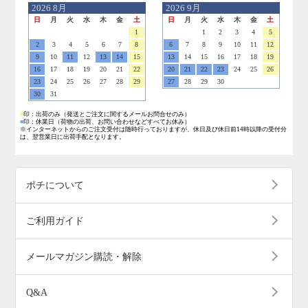
2026
8月
2026
9月
日
月
火
水
木
金
土
日
月
火
水
木
金
土
1
1
2
3
4
5
2
3
4
5
6
7
8
6
7
8
9
10
11
12
9
10
11
12
13
14
15
13
14
15
16
17
18
19
16
17
18
19
20
21
22
20
21
22
23
24
25
26
23
24
25
26
27
28
29
27
28
29
30
30
31
■
印：出荷のみ
（発送とご注文に関するメールお問合せのみ）
■
印：休業日
（荷物の出荷、お問い合わせなどすべてお休み）
※インターネットからのご注文受付は随時行っておりますが、休日及び休日前14時以降の受付分
は、翌営業日に出荷手配となります。
ポチについて
ご利用ガイド
メールマガジン購読・解除
Q&A