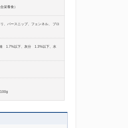
総合栄養食）
リ、パースニップ、フェンネル、 ブロ
維 1.7%以下、灰分 1.3%以下、水
100g