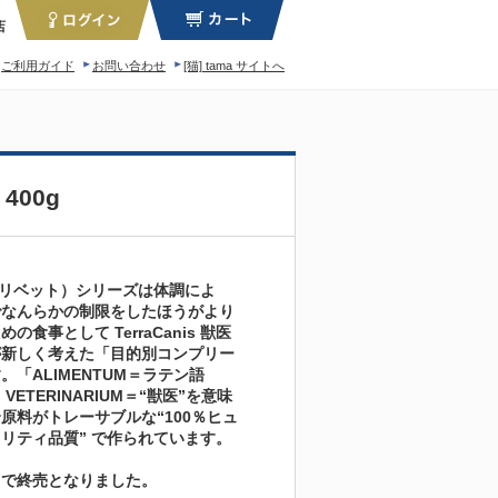
店
ご利用ガイド
お問い合わせ
[猫] tama サイトへ
ィロソフィー
00g
t（アリベット）シリーズは体調によ
でなんらかの制限をしたほうがより
の食事として TerraCanis 獣医
が新しく考えた「目的別コンプリー
。「ALIMENTUM＝ラテン語
 VETERINARIUM＝“獣医”を意味
原料がトレーサブルな“100％ヒュ
リティ品質” で作られています。
りで終売となりました。