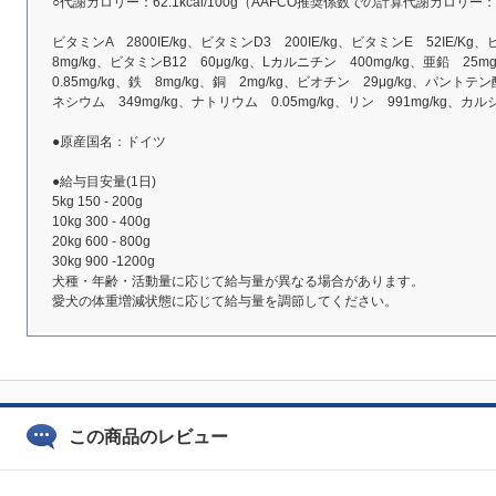
○代謝カロリー：62.1kcal/100g（AAFCO推奨係数での計算代謝カロリー：87k
ビタミンA 2800IE/kg、ビタミンD3 200IE/kg、ビタミンE 52IE/K
8mg/kg、ビタミンB12 60μg/kg、Lカルニチン 400mg/kg、亜鉛 25
0.85mg/kg、鉄 8mg/kg、銅 2mg/kg、ビオチン 29μg/kg、パントテン
ネシウム 349mg/kg、ナトリウム 0.05mg/kg、リン 991mg/kg、カルシウ
●原産国名：ドイツ
●給与目安量(1日)
5kg 150 - 200g
10kg 300 - 400g
20kg 600 - 800g
30kg 900 -1200g
犬種・年齢・活動量に応じて給与量が異なる場合があります。
愛犬の体重増減状態に応じて給与量を調節してください。
この商品のレビュー