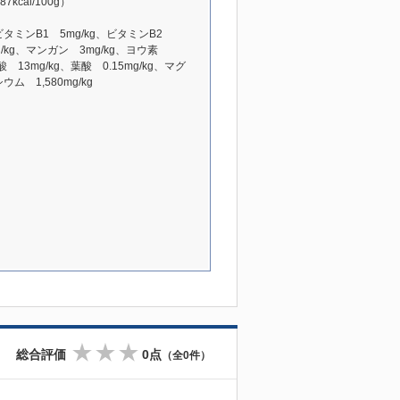
cal/100g）
g、ビタミンB1 5mg/kg、ビタミンB2
mg/kg、マンガン 3mg/kg、ヨウ素
酸 13mg/kg、葉酸 0.15mg/kg、マグ
ム 1,580mg/kg
総合評価
0点
（全0件）
☆
☆
☆