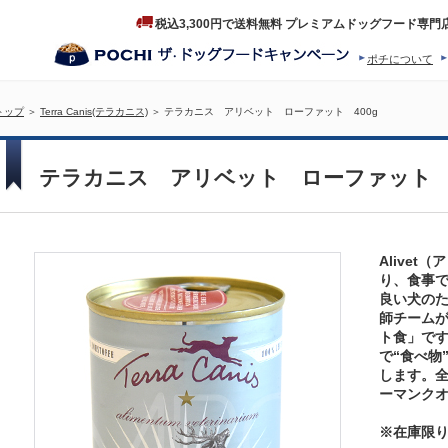
税込3,300円で送料無料 プレミアムドッグフード専門
ポチについて
ヒストリー
プロダクトフ
トップ
＞
Terra Canis(テラカニス)
＞ テラカニス アリベット ローファット 400g
テラカニス アリベット ローファット 4
Alive
り、食事
良い犬のため
師チーム
ト食」です
で“食べ物”
します。全
ーマンクオ
※在庫限