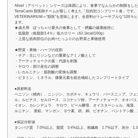
Alivet（アリベット）シリーズは体調により、食事でなんらかの制限を
TerraCanis 獣医師チームが新しく考えた「目的別コンプリート食」です。「
VETERINARIUM＝“獣医”を意味します。全原料がトレーサブルな“100
ます。
★成犬用 ぽっちゃり愛犬の食事として・膵臓の健康維持に
・低脂肪（粗脂肪3.4％）低カロリー（62.1kcal/100g）
・上質な筋肉部位のお肉+たっぷりのお野菜と果物使用
★野菜・果物・ハーブの役割
・チア：主にリジンなどの重要なアミノ酸として
・アーティチョークの葉：代謝を刺激
・ヤロウ：胆汁産生の調整
・L-カルニチン：脂肪酸の変換を調整
・ビタミン、ミネラル、微量元素を総合補給したコンプリートタイプ
●原材料名
ベニソン（精肉）、ニンジン、カボチャ、キュウリ、パースニップ、フェ
ル、ルピナス、セルロース、ココナッツ粉、アーティチョーク、オオバコ
イオン、カレンデュラ、 ヤロウ、ビール酵母、オイスターシェル、海藻、ビタミン (A, 
ルニチン、 亜鉛、マンガン、ヨウ素、鉄、銅、ビオチン、パントテン酸、
●保証分析値
タンパク質 7.0%以上、脂質 3.4%以上、粗繊維 1.7%以下、灰分 1.