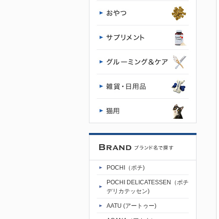
門店・通販
POCHI - ポ
チ公式サイ
ト | プレミ
アムドッグ
フード専門
店・通販
POCHI（ポチ)
POCHI - ポ
POCHI DELICATESSEN（ポチ
デリカテッセン)
チ公式サイ
AATU (アートゥー)