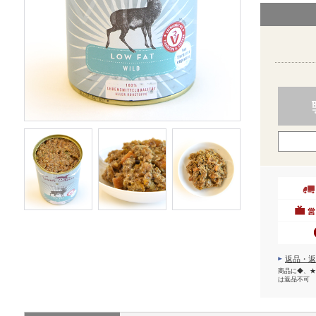
返品・返
商品に◆、★
は返品不可