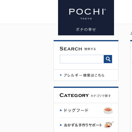
テラカニ
ス アリベ
ット ロー
ファット
400g | プレ
ミアムドッ
グフード専