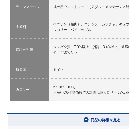
ライフステージ
成犬用ウエットフード（アダルトメンテナンス
ベニソン（精肉）、ニンジン、カボチャ、キュウ
主原料
ッコリー、パイナップル
タンパク質 7.0%以上、脂質 3.4%以上、粗繊
保証分析値
分 77.0%以下
原産国
ドイツ
62.1kcal/100g
カロリー
※AAFCO推奨係数での計算代謝カロリー 87kcal/
商品の詳細を見る