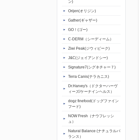
ン)
Orijen(オリジン)
Gather(ギャザー)
GO！(ゴー)
C-DERM（シーディーム）
Ziwi Peak(ジウィピーク)
J&C(ジェイアンドシー)
Signature7(シグネチャー７)
Terra Canis(テラカニス)
Dr.Harvey's（ドクターハーヴ
ィーズ/ケーナインヘルス）
dogz finefood(ドッグファイン
フード)
NOW Fresh（ナウフレッシ
ュ）
Natural Balance (ナチュラルバ
ランス）