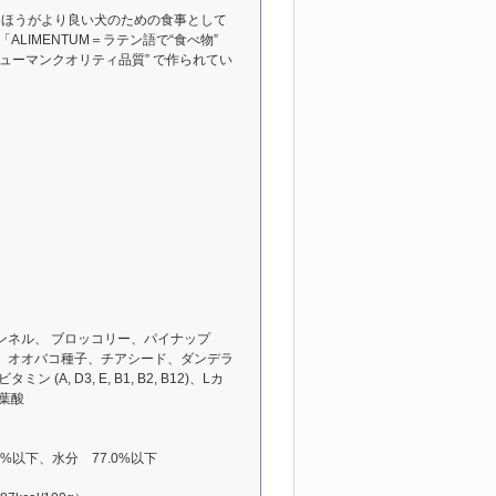
したほうがより良い犬のための食事として
ALIMENTUM＝ラテン語で“食べ物”
％ヒューマンクオリティ品質” で作られてい
ンネル、 ブロッコリー、パイナップ
、オオバコ種子、チアシード、ダンデラ
D3, E, B1, B2, B12)、Lカ
葉酸
3%以下、水分 77.0%以下