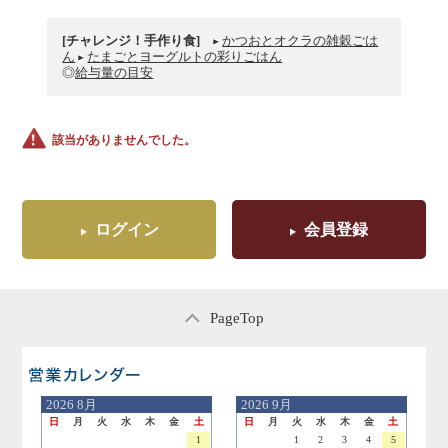
[チャレンジ！手作り食]
かつおとオクラの雑穀ごは
ん
たまごとヨーグルトの彩りごはん
◎
給与量の目安
該当がありませんでした。
ログイン
会員登録
PageTop
営業日のご案内
2026
8月
2026
9月
日
月
火
水
木
金
土
日
月
火
水
木
金
土
1
1
2
3
4
5