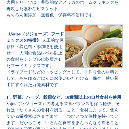
犬用トリーツは、典型的なアメリカのホームクッキングを
再現した素朴なビスケット。
もちろん無添加・無着色・保存料不使用です。
《Sojos（ソジョーズ）フード
ミックスの特徴》
人工的な保
存料・着色料・添加物を使用
せず、人間の食品レベル以上
の食材をシンプルに乾燥させ
たフードミックスです。
ドライフードなどのトッピングとして、手作り食の材料と
して、あらゆるごはんにお使いいただける、保存、使い勝
手にすぐれた万能素材です。
1．野菜、ハーブ、穀類など、10種類以上の自然食材を使用
Sojos（ソジョーズ）の考える栄養バランスを保つ秘訣、そ
れは「たくさんの食材を摂る」こと。食材によって、含ん
でいる栄養素はさまざまで、一つひとつが個性を持ってい
ます。だからこそ、いろんな食材をまんべんなく摂ること