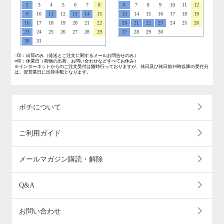
2
3
4
5
6
7
8
6
7
8
9
10
11
12
9
10
11
12
13
14
15
13
14
15
16
17
18
19
16
17
18
19
20
21
22
20
21
22
23
24
25
26
23
24
25
26
27
28
29
27
28
29
30
30
31
■
印：出荷のみ
（発送とご注文に関するメールお問合せのみ）
■
印：休業日
（荷物の出荷、お問い合わせなどすべてお休み）
※インターネットからのご注文受付は随時行っておりますが、休日及び休日前14時以降の受付分
は、翌営業日に出荷手配となります。
ポチについて
ご利用ガイド
メールマガジン購読・解除
Q&A
お問い合わせ