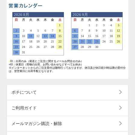
営業日のご案内
2026
8月
2026
9月
日
月
火
水
木
金
土
日
月
火
水
木
金
土
1
1
2
3
4
5
2
3
4
5
6
7
8
6
7
8
9
10
11
12
9
10
11
12
13
14
15
13
14
15
16
17
18
19
16
17
18
19
20
21
22
20
21
22
23
24
25
26
23
24
25
26
27
28
29
27
28
29
30
30
31
■
印：出荷のみ
（発送とご注文に関するメールお問合せのみ）
■
印：休業日
（荷物の出荷、お問い合わせなどすべてお休み）
※インターネットからのご注文受付は随時行っておりますが、休日及び休日前14時以降の受付分
は、翌営業日に出荷手配となります。
ポチについて
ご利用ガイド
メールマガジン購読・解除