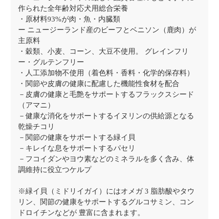
作られた全年齢対応犬用総合栄養
・原材料93%が肉・魚・内臓類
ー ニュージーランド産のビーフとベニソン（鹿肉）が
主原料
・穀類、小麦、コーン、大豆不使用。 グレインフリ
ー・グルテンフリー
・人工添加物不使用（着色料・香料・化学的保存料）
・関節や皮膚の健康に配慮した機能性食材を配合
－皮膚の健康と毛艶をサポートするフラックスシード
（アマニ）
－健康な消化をサポートするイヌリンの供給源となる
乾燥チコリ
－関節の健康をサポートする緑イ貝
－キレイな息をサポートするパセリ
－フコイダンやヨウ素などのミネラルを多く含み、体
調維持に役立つケルプ
※緑イ貝（ミドリイガイ）にはオメガ 3 脂肪酸やタウ
リン、関節の健康をサポートするグルコサミン、コン
ドロイチンなどが 豊富に含まれます。