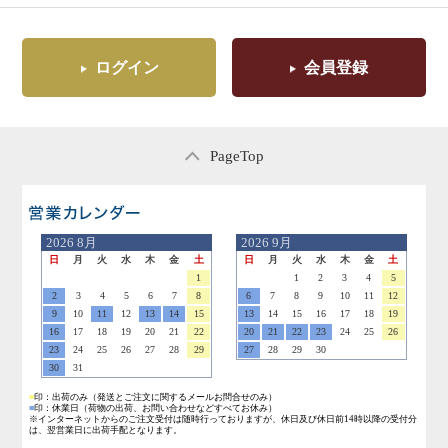
ログイン
会員登録
PageTop
営業日のご案内
2026
8月
2026
9月
日
月
火
水
木
金
土
日
月
火
水
木
金
土
1
1
2
3
4
5
2
3
4
5
6
7
8
6
7
8
9
10
11
12
9
10
11
12
13
14
15
13
14
15
16
17
18
19
16
17
18
19
20
21
22
20
21
22
23
24
25
26
23
24
25
26
27
28
29
27
28
29
30
30
31
■
印：出荷のみ
（発送とご注文に関するメールお問合せのみ）
■
印：休業日
（荷物の出荷、お問い合わせなどすべてお休み）
※インターネットからのご注文受付は随時行っておりますが、休日及び休日前14時以降の受付分
は、翌営業日に出荷手配となります。