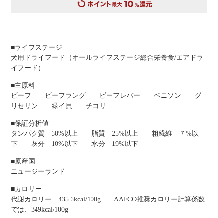
■ライフステージ
犬用ドライフード（オールライフステージ総合栄養食/エアドラ
イフード）
■主原料
ビーフ ビーフラング ビーフレバー ベニソン グ
リセリン 緑イ貝 チコリ
■保証分析値
タンパク質 30%以上 脂質 25%以上 粗繊維 ７%以
下 灰分 10%以下 水分 19%以下
■原産国
ニュージーランド
■カロリー
代謝カロリー 435.3kcal/100g AAFCO推奨カロリー計算係数
では、349kcal/100g