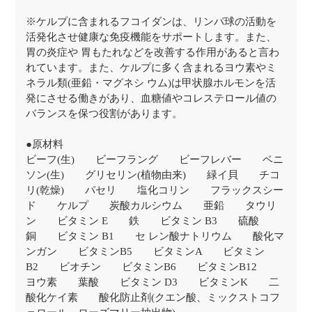
※ケルプに含まれるフコイダンは、リンパ球の活動を
活発化させ健康な免疫機能をサポートします。また、
胃の炎症や 胃もたれなどを改善する作用があると言わ
れています。また、ケルプに多く含まれるヨウ素やミ
ネラル類(亜鉛・マグネシ ウム)は甲状腺ホルモンを活
発にさせる働きがあり、血糖値やコレステロール値の
バランスを保つ役割があります。
●原材料
ビーフ(生) ビーフラング ビーフレバー ベニ
ソン(生) グリセリン(植物由来) 緑イ貝 チコ
リ(乾燥) パセリ 塩化コリン フラックスシー
ド ケルプ 炭酸カルシウム 亜鉛 タウリ
ン ビタミン E 鉄 ビタミン B3 硫酸
銅 ビタミン B1 セ レン酸ナトリウム 酸化マ
ンガン ビタミンB5 ビタミンA ビタミン
B2 ビオチン ビタミンB6 ビタミンB12
ヨウ素 葉酸 ビタミン D3 ビタミンK 二
酸化ケイ素 酸化防止剤(クエン酸、ミックストコフ