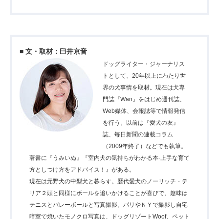
■ 文・取材：臼井京音
ドッグライター・ジャーナリス
トとして、20年以上にわたり世
界の犬事情を取材。現在は犬専
門誌『Wan』をはじめ週刊誌、
Web媒体、会報誌等で情報発信
を行う。以前は『愛犬の友』
誌、毎日新聞の連載コラム
（2009年終了）などでも執筆。
著書に『うみいぬ』『室内犬の気持ちがわかる本-上手な育て
方としつけ方をアドバイス！』がある。
現在は元野犬の中型犬と暮らす。歴代愛犬のノーリッチ・テ
リア２頭と同様にボールを追いかけることが喜びで、趣味は
テニスとバレーボールと写真撮影。パリやＮＹで撮影し自宅
暗室で焼いたモノクロ写真は、ドッグリゾートWoof、ペット