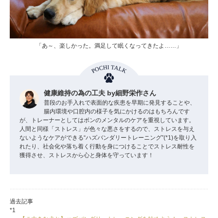
「あ～、楽しかった。満足して眠くなってきたよ……」
健康維持の為の工夫 by細野栄作さん
普段のお手入れで表面的な疾患を早期に発見することや、
腸内環境や口腔内の様子を気にかけるのはもちろんです
が、トレーナーとしてはボンのメンタルのケアを重視しています。
人間と同様「ストレス」が色々な悪さをするので、ストレスを与え
ないようなケアができる“ハズバンダリートレーニング”(*1)を取り入
れたり、社会化や落ち着く行動を身につけることでストレス耐性を
獲得させ、ストレスから心と身体を守っています！
過去記事
*1