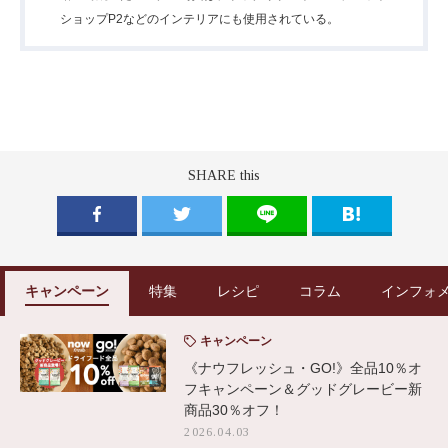
ショップP2などのインテリアにも使用されている。
SHARE this
キャンペーン
特集
レシピ
コラム
インフォ
キャンペーン
《ナウフレッシュ・GO!》全品10％オ
フキャンペーン＆グッドグレービー新
商品30％オフ！
2026.04.03