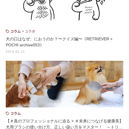
コラム
コラボ
犬の口はなぜ、におうのか？〜クイズ編〜《RETRIEVER +
POCHI archive053》
2026.03.23
コラム
【＃真のプロフェッショナルに迫る × ＃未来につなげる健康美】
犬用ブラシの使い分け方、正しい扱い方をマスター！ ～トリ…