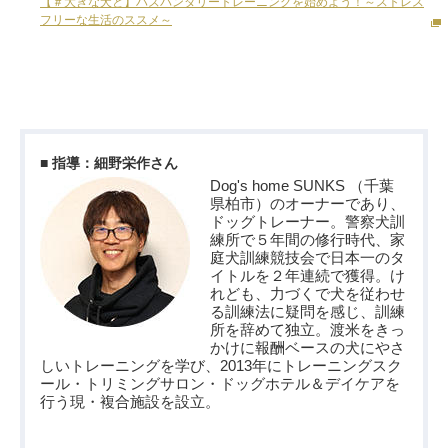
【＃大きな犬と】ハズバンダリートレーニングを始めよう！～ストレス
フリーな生活のススメ～
■ 指導：細野栄作さん
Dog's home SUNKS （千葉
県柏市）のオーナーであり、
ドッグトレーナー。警察犬訓
練所で５年間の修行時代、家
庭犬訓練競技会で日本一のタ
イトルを２年連続で獲得。け
れども、力づくで犬を従わせ
る訓練法に疑問を感じ、訓練
所を辞めて独立。渡米をきっ
かけに報酬ベースの犬にやさ
しいトレーニングを学び、2013年にトレーニングスク
ール・トリミングサロン・ドッグホテル＆デイケアを
行う現・複合施設を設立。