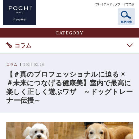
プレミアムドッグフード専門店
CATEGORY
コラム
コラム
2026.02.26
【＃真のプロフェッショナルに迫る ×
＃未来につなげる健康美】室内で最高に
楽しく正しく遊ぶワザ ～ドッグトレー
ナー伝授～