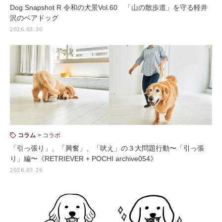
Dog Snapshot R 令和の犬景Vol.60 「山の散歩道」を守る軽井
沢のベアドッグ
2026.03.30
コラム
コラボ
「引っ張り」、「興奮」、「吠え」の３大問題行動〜「引っ張
り」編〜《RETRIEVER + POCHI archive054》
2026.03.26