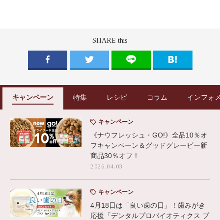
SHARE this
キャンペーン
特集
レシピ
コラム
インフォ
キャンペーン
《ナウフレッシュ・GO!》全品10％オ
フキャンペーン＆グッドグレービー新
商品30％オフ！
2026.04.03
キャンペーン
4月18日は「良い歯の日」！歯みがき
応援「デンタルプロバイオティクス プ