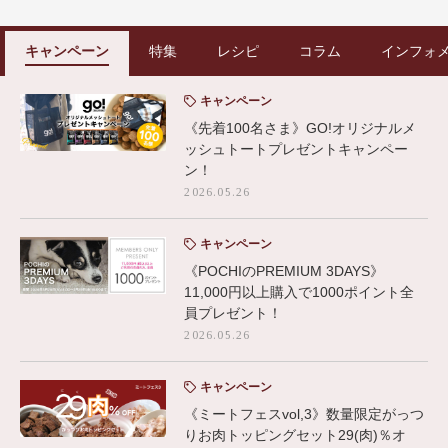
キャンペーン
特集
レシピ
コラム
インフォ
キャンペーン
《先着100名さま》GO!オリジナルメ
ッシュトートプレゼントキャンペー
ン！
2026.05.26
キャンペーン
《POCHIのPREMIUM 3DAYS》
11,000円以上購入で1000ポイント全
員プレゼント！
2026.05.26
キャンペーン
《ミートフェスvol,3》数量限定がっつ
りお肉トッピングセット29(肉)％オ