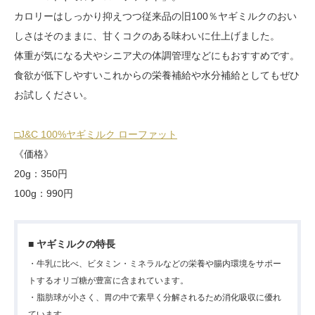
カロリーはしっかり抑えつつ従来品の旧100％ヤギミルクのおい
しさはそのままに、甘くコクのある味わいに仕上げました。
体重が気になる犬やシニア犬の体調管理などにもおすすめです。
食欲が低下しやすいこれからの栄養補給や水分補給としてもぜひ
お試しください。
□J&C 100%ヤギミルク ローファット
《価格》
20g：350円
100g：990円
■ ヤギミルクの特長
・牛乳に比べ、ビタミン・ミネラルなどの栄養や腸内環境をサポー
トするオリゴ糖が豊富に含まれています。
・脂肪球が小さく、胃の中で素早く分解されるため消化吸収に優れ
ています。