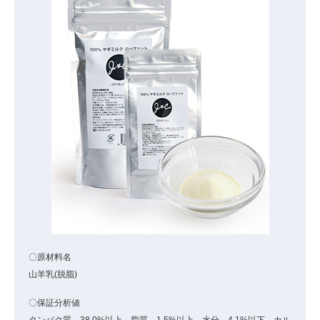
〇原材料名
山羊乳(脱脂)
〇保証分析値
タンパク質 38.0%以上、脂質 1.5%以上、水分 4.1%以下、カル