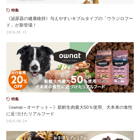
特集
《泌尿器の健康維持》与えやすいキブルタイプの「ウラジロフー
ド」が新登場！
2026.05.15
特集
《ownat～オーナット～》新鮮生肉最大50％使用、犬本来の食性
に近づけたリアルフード
2026.04.24