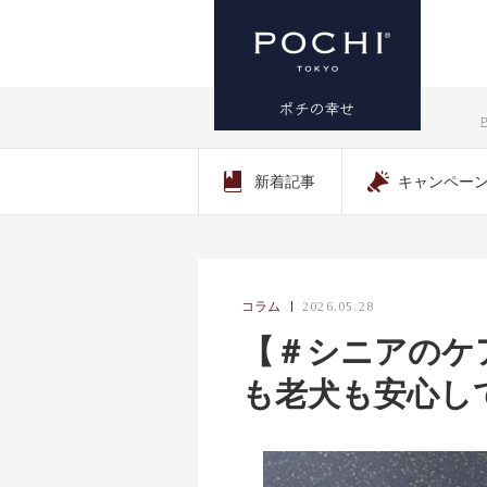
プレミアム
新着記事
キャンペー
ドッグフー
ド専門店・
通販 POCHI
コラム
2026.05.28
【＃シニアのケ
- ポチ公式サ
も老犬も安心し
イト