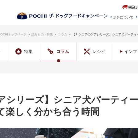
税込3
ポチについて
ヒストリー
プロダクトフ
POCHIトップページ
＞
読みもの・特集
＞
コラム
＞
【＃シニアのケアシリーズ】シニア犬パーティ
ン
特集
コラム
レシピ
インフ
アシリーズ】シニア犬パーティー
て楽しく分かち合う時間