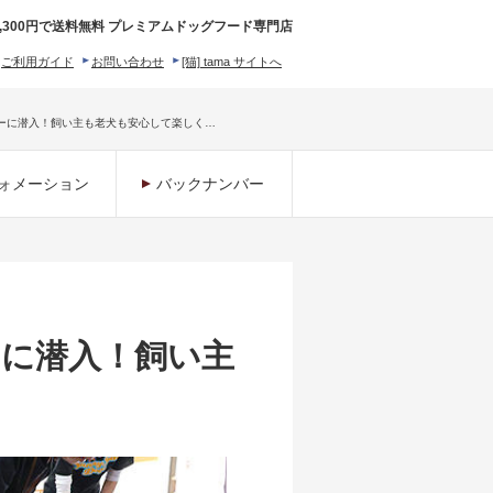
,300円で送料無料 プレミアムドッグフード専門店
ご利用ガイド
お問い合わせ
[猫] tama サイトへ
ィロソフィー
ーに潜入！飼い主も老犬も安心して楽しく…
ォメーション
バックナンバー
に潜入！飼い主