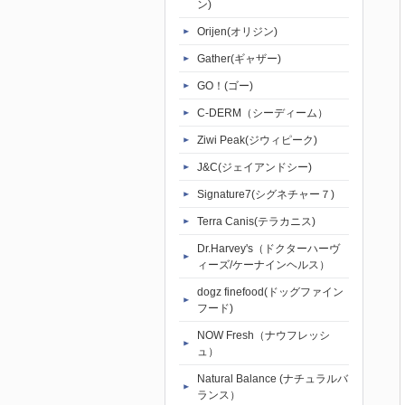
ン)
Orijen(オリジン)
Gather(ギャザー)
GO！(ゴー)
C-DERM（シーディーム）
Ziwi Peak(ジウィピーク)
J&C(ジェイアンドシー)
Signature7(シグネチャー７)
Terra Canis(テラカニス)
Dr.Harvey's（ドクターハーヴ
ィーズ/ケーナインヘルス）
dogz finefood(ドッグファイン
フード)
NOW Fresh（ナウフレッシ
ュ）
Natural Balance (ナチュラルバ
ランス）