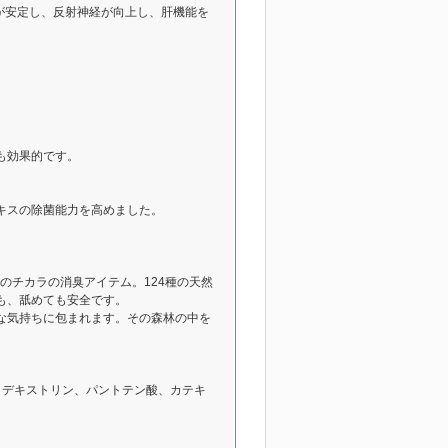
が安定し、反射神経が向上し、肝機能を
も効果的です。
。
キスの除菌能力を高めました。
のチカラの消臭アイテム。124種の天然
も、舐めても安全です。
な気持ちに包まれます。その森林の中を
、デキストリン、パントテン酸、カテキ