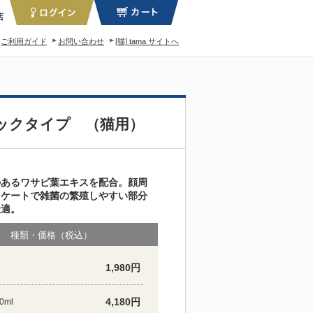
店
ご利用ガイド
お問い合わせ
[猫] tama サイトへ
ィロソフィー
ックタイプ （猫用）
のあるワサビ葉エキスを配合。顔周
リケートで雑菌の繁殖しやすい部分
最適。
種類・価格（税込）
1,980円
4,180円
0ml