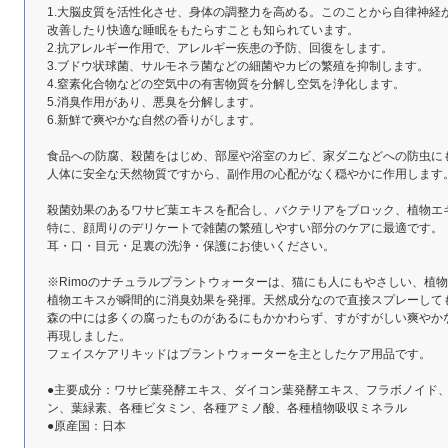
1.大脳皮質を活性化させ、身体の調整力を高める。このことから自律神経
改善したり快適な睡眠をもたらすことも知られています。
2.抗アレルギー作用で、アレルギー疾患の予防、回復をします。
3.ブドウ状球菌、サルモネラ菌などの細菌やカビの繁殖を抑制します。
4.窒素化合物などの空気中の有害物質を分解し空気を浄化します。
5.消臭作用があり、悪臭を分解します。
6.新鮮で爽やかな自然の香りがします。
食品への防腐、殺菌をはじめ、部屋や浴室のカビ、家ダニなどへの防虫に
人体に安全な天然物質ですから、副作用の心配がなく穏やかに作用します
殺菌効果のあるワサビ葉エキスを配合し、バクテリアをブロック、植物エ
特に、顔周りのデリケートで雑菌の繁殖しやすい部分のケアに最適です。
耳・口・目元・足裏の洗浄・保護にお使いください。
※Rimoのナチュラルプラントウォーターは、猫にも人にもやさしい、植物
植物エキスが瞬間的に消臭効果を発揮。天然成分なので直接スプレーして
森の中には多くの腐ったものがあるにもかかわらず、すがすがしい爽やか
再現しました。
フェイスケアリキッドはプラントウォーターを主としたケア用品です。
●主要成分：ワサビ葉発酵エキス、ダイコン葉発酵エキス、フラボノイド
ン、葉緑素、各種ビタミン、各種アミノ酸、各種植物吸収ミネラル
●原産国：日本