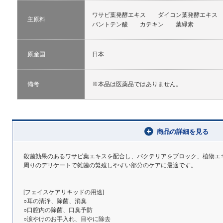
ワサビ葉発酵エキス ダイコン葉発酵エキ
主原料
パントテン酸 カテキン 葉緑素
原産国
日本
備考
※本品は医薬品ではありません。
商品の詳細を見る
殺菌効果のあるワサビ葉エキスを配合し、バクテリアをブロック、植物エ
周りのデリケートで雑菌の繁殖しやすい部分のケアに最適です。
[フェイスケアリキッドの用途]
○耳の清浄、除菌、消臭
○口腔内の除菌、口臭予防
○涙やけのお手入れ、目やに除去