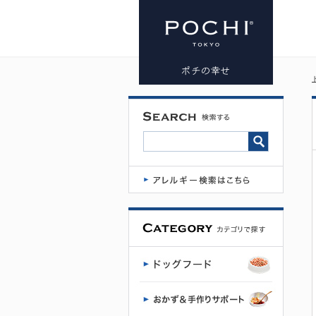
リモ ナチュ
ラルプラン
トウォータ
ーブロック
タイプ
（猫用） | プ
レミアムド