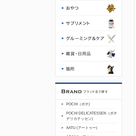
ッグフード
専門店・通
販 POCHI -
ポチ公式サ
イト
POCHI（ポチ)
POCHI DELICATESSEN（ポチ
デリカテッセン)
AATU (アートゥー)