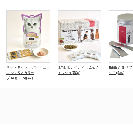
キットキャット パーピュー
tama ボナペティ ラム&フ
tama たまサ
レ ツナ&スカラッ
ィッシュ(50g)
ケア(5本)
プ-60g（15gX4）