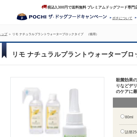
税込3,300円で送料無料 プレミアムドッグフード専門
ポチについて
ヒストリー
プロダクトフ
トップ
＞ リモ ナチュラルプラントウォーターブロックタイプ （猫用）
リモ ナチュラルプラントウォーターブロ
殺菌効果
りなどデ
のケアに
80ml
詰替25