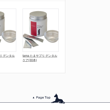
プリ デンタル
tama たまサプリ デンタル
ケア(30本)
このページのトッ