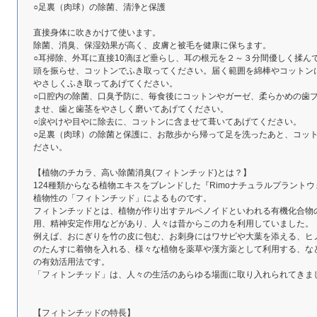
○足裏（肉球）の除菌、清浄と保護
直接身体に吹きかけて使います。
除菌、消臭、保湿効果が高く、皮膚と被毛を健康に保ちます。
○耳掃除、外耳に直接10滴ほど垂らし、耳の根元を２～３分間優しく揉ん
頭を振らせ、コットンでふき取ってください。届く範囲を綿棒やコットンに
やさしくふき取ってあげてください。
○口腔内の除菌、口臭予防に、毎食後にコットンやガーゼ、柔らかめの歯ブ
ませ、歯と歯茎をやさしく磨いてあげてください。
○涙やけや目やに除去に、コットンに含ませて葺いてあげてください。
○足裏（肉球）の除菌と保護に、お散歩から帰って足を洗ったあと、コッ
ださい。
【植物のチカラ、高い除菌消臭(フィトンチッド)とは？】
124種類からなる植物エキスをブレンドした『Rimoナチュラルプラント
植物性の「フィトンチッド」によるものです。
フィトンチッドとは、植物が作り出すテルペノイドといわれる有機化合物
用、精神安定作用などがあり、人々は昔からこの力を利用していました。
例えば、おにぎりを竹の皮に包む、お刺身にはワサビや大葉を添える、ヒ
のたんすに着物を入れる、様々な植物を薬草や漢方薬として利用する、な
の有効活用法です。
「フィトンチッド」は、人々の生活のあらゆる場面に取り入れられてきま
【フィトンチッドの特長】