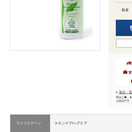
数量
返品・返
商品に◆、★
は返品不可
ライフステージ
スキンケア/ヘアケア