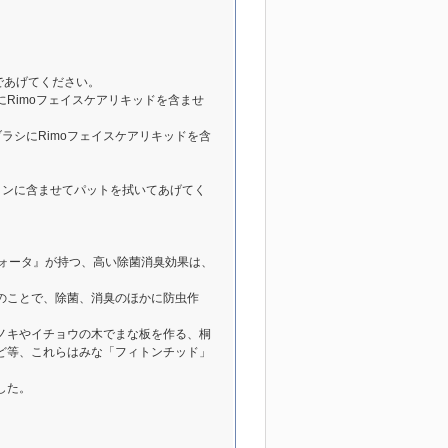
であげてください。
Rimoフェイスケアリキッドを含ませ
ラシにRimoフェイスケアリキッドを含
トンに含ませてパットを拭いてあげてく
ウォータ』が持つ、高い除菌消臭効果は、
のことで、除菌、消臭のほかに防虫作
ノキやイチョウの木でまな板を作る、桐
ど等、これらはみな「フィトンチッド」
した。