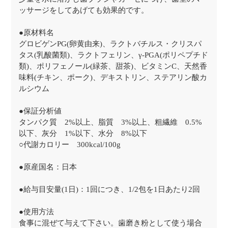
ッサージをしてあげても効果的です。
●原材料名
グロビゲンPG(卵黄由来)、ラクトバチルス・クリスパ
タス(乳酸菌類)、ラクトフェリン、γ-PGA(ポリペプチド
類)、ポリフェノール(緑茶、甜茶)、ビタミンC、天然香
味料(チキン、ポーク)、デキストリン、ステアリン酸カ
ルシウム
●保証分析値
タンパク質 2%以上、脂質 3%以上、粗繊維 0.5%
以下、灰分 1%以下、水分 8%以下
○代謝カロリー 300kcal/100g
●原産国名：日本
●給与目安量(1日)：1回につき、1/2包を1日あたり2回
●使用方法
食事に混ぜて与えて下さい。歯磨き粉として使う場合