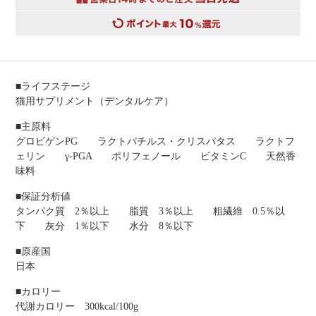
■ライフステージ
猫用サプリメント（デンタルケア）
■主原料
グロビゲンPG ラクトバチルス・クリスパタス ラクトフ
ェリン γ-PGA ポリフェノール ビタミンC 天然香
味料
■保証分析値
タンパク質 2％以上 脂質 3％以上 粗繊維 0.5％以
下 灰分 1％以下 水分 8％以下
■原産国
日本
■カロリー
代謝カロリー 300kcal/100g