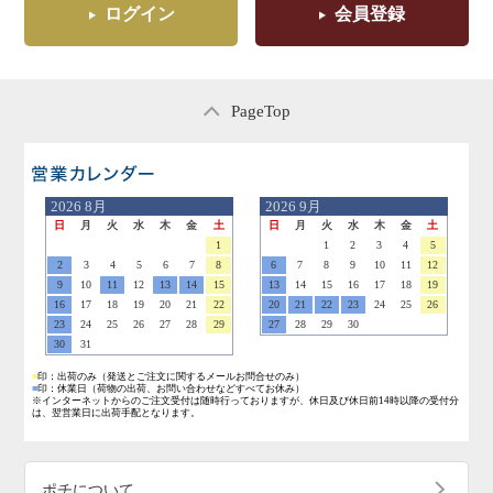
ログイン
会員登録
PageTop
営業日のご案内
2026
8月
2026
9月
日
月
火
水
木
金
土
日
月
火
水
木
金
土
1
1
2
3
4
5
2
3
4
5
6
7
8
6
7
8
9
10
11
12
9
10
11
12
13
14
15
13
14
15
16
17
18
19
16
17
18
19
20
21
22
20
21
22
23
24
25
26
23
24
25
26
27
28
29
27
28
29
30
30
31
■
印：出荷のみ
（発送とご注文に関するメールお問合せのみ）
■
印：休業日
（荷物の出荷、お問い合わせなどすべてお休み）
※インターネットからのご注文受付は随時行っておりますが、休日及び休日前14時以降の受付分
は、翌営業日に出荷手配となります。
ポチについて