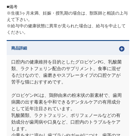
■備考
※生後3ヶ月未満、妊娠・授乳期の場合は、獣医師と相談の上与
えて下さい。
※給与中の健康状態に異常が見られた場合は、給与を中止して
ください。
商品詳細
口腔内の健康維持を目的としたグロビゲンPG、乳酸菌
類、ラクトフェリン配合のサプリメント。食事に混ぜ
るだけなので、歯磨きやスプレータイプの口腔ケアが
苦手な猫におすすめです。
グロビゲンPGは、鶏卵由来の粉末状の新素材で、歯周
病菌の出す毒素を中和できるデンタルケアの有用成分
として近年注目されています。
乳酸菌類、ラクトフェリン、ポリフェノールなどの有
効成分が歯周病や口臭など、口腔内のトラブルをケア
します。
少量を水に溶かし歯ブラシやガーゼにつけ、歯茎のマ