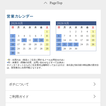
PageTop
営業日のご案内
2026
8月
2026
9月
日
月
火
水
木
金
土
日
月
火
水
木
金
土
1
1
2
3
4
5
2
3
4
5
6
7
8
6
7
8
9
10
11
12
9
10
11
12
13
14
15
13
14
15
16
17
18
19
16
17
18
19
20
21
22
20
21
22
23
24
25
26
23
24
25
26
27
28
29
27
28
29
30
30
31
■
印：出荷のみ
（発送とご注文に関するメールお問合せのみ）
■
印：休業日
（荷物の出荷、お問い合わせなどすべてお休み）
※インターネットからのご注文受付は随時行っておりますが、休日及び休日前14時以降の受付分
は、翌営業日に出荷手配となります。
ポチについて
ご利用ガイド