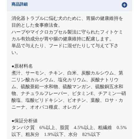
商品詳細
消化器トラブルに悩む犬のために、胃腸の健康維持を
目的とした食事療法食。
ハーブやマイクロカプセル製法に守られたフィトケミ
カル有効成分が胃や腸の健康維持に配慮します。
単品で与えたり、フードに混ぜたりして与えて下さ
い。
●原材料名
煮汁、サーモン、チキン、白米、炭酸カルシウム、第
二リン酸カルシウム、塩化カリウム、炭酸ナトリウ
ム、硫酸亜鉛一水和物、硫酸マンガン、硫酸銅五水和
物、ナチュラルフレーバー、ビタミンE、チアミン一硝
酸塩、塩酸ピリドキシン、ビオチン、葉酸、ロサ・カ
ニーナ、オオバコ種皮、オレガノ
●保証分析値
タンパク質 6%以上、脂質 4.5%以上、粗繊維 0.5%
以下、粗灰分 1.9%以下、水分 82%以下