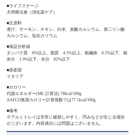
■ライフステージ
犬用療法食（消化器ケア）
■主原料
煮汁、サーモン、チキン、白米、炭酸カルシウム、第二リン酸
カルシウム、塩化カリウム
■保証分析値
タンパク質 6%以上、脂質 4.5%以上、粗繊維 0.5%以下、粗
灰分 1.9%以下、水分 82%以下
■原産国
イタリア
■カロリー
代謝エネルギー(ME 計算法) 78kcal/100g
AAFCO推奨カロリー計算係数では77.1kcal/100g
■備考
※アルミトレイは非常に破損しやすく、凹みなどが生じる場合
がございます。内容成分には問題はございません。