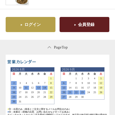
ログイン
会員登録
PageTop
営業日のご案内
2026
8月
2026
9月
日
月
火
水
木
金
土
日
月
火
水
木
金
土
1
1
2
3
4
5
2
3
4
5
6
7
8
6
7
8
9
10
11
12
9
10
11
12
13
14
15
13
14
15
16
17
18
19
16
17
18
19
20
21
22
20
21
22
23
24
25
26
23
24
25
26
27
28
29
27
28
29
30
30
31
■
印：出荷のみ
（発送とご注文に関するメールお問合せのみ）
■
印：休業日
（荷物の出荷、お問い合わせなどすべてお休み）
※インターネットからのご注文受付は随時行っておりますが、休日及び休日前14時以降の受付分