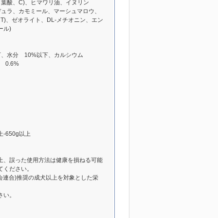
、葉酸、C)、ヒマワリ油、イヌリン
デュラ、カモミール、マーシュマロウ、
T)、ゼオライト、DL-メチオニン、エン
ール)
下、水分 10%以下、カルシウム
0.6%
以上-650g以上
上、誤った使用方法は健康を損ねる可能
てください。
工業会連合)推奨の成犬以上を対象とした栄
さい。