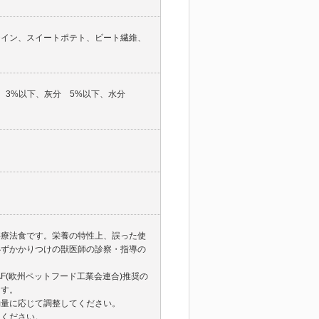
テイン、スイートポテト、ビート繊維、
維 3%以下、灰分 5%以下、水分
事療法食です。栄養の特性上、誤った使
必ずかかりつけの獣医師の診察・指導の
IAF(欧州ペットフード工業会連合)推奨の
ます。
動量に応じて調整してください。
てください。