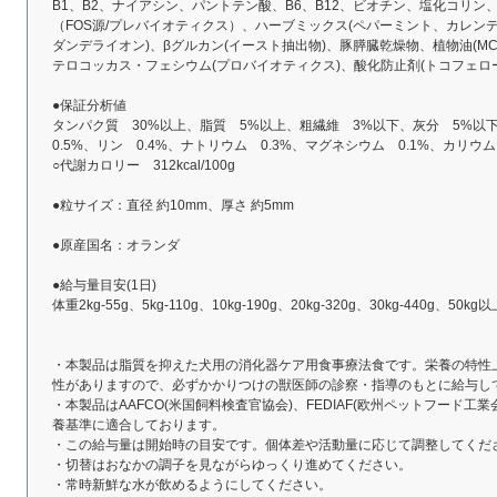
B1、B2、ナイアシン、パントテン酸、B6、B12、ビオチン、塩化コリン
（FOS源/プレバイオティクス）、ハーブミックス(ペパーミント、カレン
ダンデライオン)、βグルカン(イースト抽出物)、豚膵臓乾燥物、植物油(MC
テロコッカス・フェシウム(プロバイオティクス)、酸化防止剤(トコフェロ
●保証分析値
タンパク質 30%以上、脂質 5%以上、粗繊維 3%以下、灰分 5%以
0.5%、リン 0.4%、ナトリウム 0.3%、マグネシウム 0.1%、カリウム 
○代謝カロリー 312kcal/100g
●粒サイズ：直径 約10mm、厚さ 約5mm
●原産国名：オランダ
●給与量目安(1日)
体重2kg-55g、5kg-110g、10kg-190g、20kg-320g、30kg-440g、50kg
・本製品は脂質を抑えた犬用の消化器ケア用食事療法食です。栄養の特性
性がありますので、必ずかかりつけの獣医師の診察・指導のもとに給与し
・本製品はAAFCO(米国飼料検査官協会)、FEDIAF(欧州ペットフード
養基準に適合しております。
・この給与量は開始時の目安です。個体差や活動量に応じて調整してくだ
・切替はおなかの調子を見ながらゆっくり進めてください。
・常時新鮮な水が飲めるようにしてください。