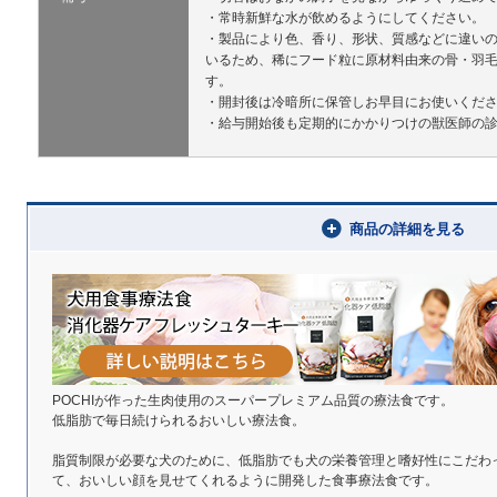
・常時新鮮な水が飲めるようにしてください。
・製品により色、香り、形状、質感などに違い
いるため、稀にフード粒に原材料由来の骨・羽
す。
・開封後は冷暗所に保管しお早目にお使いくだ
・給与開始後も定期的にかかりつけの獣医師の
商品の詳細を見る
POCHIが作った生肉使用のスーパープレミアム品質の療法食です。
低脂肪で毎日続けられるおいしい療法食。
脂質制限が必要な犬のために、低脂肪でも犬の栄養管理と嗜好性にこだわ
て、おいしい顔を見せてくれるように開発した食事療法食です。