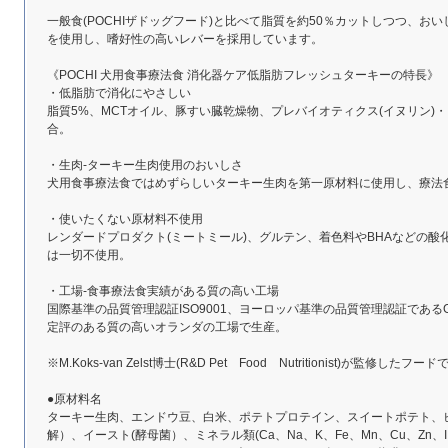
一般食(POCHIザドッグフード)と比べて脂質を約50％カットしつつ、お
を使用し、嗜好性の高いレバーを採用しています。
《POCHI 犬用食事療法食 消化器ケア低脂肪フレッシュターキーの特長》
・低脂肪で消化にやさしい
脂質5%、MCTオイル、豚すい臓乾燥物、プレバイオティクス(イヌリン)・
合。
・生肉-ターキー生肉使用のおいしさ
犬用食事療法食ではめずらしいターキー生肉を第一原材料に使用し、療法
・使いたくない原材料不使用
レンダードプロダクト(ミートミール)、グルテン、着色料やBHAなどの酸化
は一切不使用。
・工場-食事療法食実績がある質の高い工場
国際基準の品質管理認証ISO9001、ヨーロッパ基準の品質管理認証である
定評のある質の高いオランダの工場で生産。
※M.Koks-van Zelst博士(R&D Pet Food Nutritionist)が監修したフー
●原材料名
ターキー生肉、エンドウ豆、白米、ポテトプロテイン、スイートポテト、
解）、イースト(酵母菌）、ミネラル類(Ca、Na、K、Fe、Mn、Cu、Zn、I