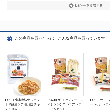
この商品を買った人は、こんな商品も買っています
POCHI 食事療法食 ウェッ
POCHI ザ･ドッグフード エ
POCHI ザ･
ト 消化器ケア 低脂肪 チキ
イジングケア シニア トラ
ーシック トラ
ン 80g(X1)
イアルセット