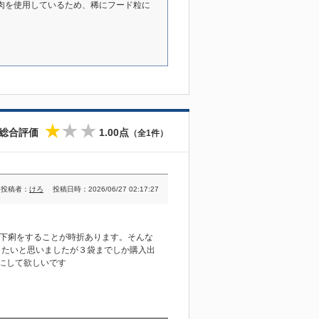
肉を使用しているため、稀にフード粒に
総合評価
1.00点
（全1件）
★
☆
☆
投稿者：
けろ
投稿日時：2026/06/27 02:17:27
し下痢をすることが時折あります。そんな
おきたいと思いましたが３袋までしか購入出
にして欲しいです