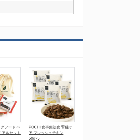
ドッグフード ベ
POCHI 食事療法食 腎臓ケ
イアルセット
ア フレッシュチキン
50g×5