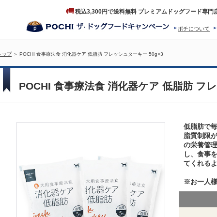
税込3,300円で送料無料 プレミアムドッグフード専門
ポチについて
ヒストリー
プロダクトフ
トップ
＞ POCHI 食事療法食 消化器ケア 低脂肪 フレッシュターキー 50g×3
POCHI 食事療法食 消化器ケア 低脂肪 フレ
低脂肪で
脂質制限
の栄養管
し、食事
てくれる
※お一人