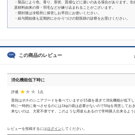
・製品により色、香り、形状、質感などに違いのある場合があります。生
原材料由来の骨・羽毛などが練り込まれることがございます。
・開封後は冷暗所に保管しお早目にお使いください。
・給与開始後も定期的にかかりつけの獣医師の診察をお受けください。
この商品のレビュー
消化機能低下時に
評価
1点
★
☆
☆
普段はポチのシニアフードを食べていますが15歳を過ぎて消化機能が低下
時に一時的に食べさせるのには1kgの袋は必要がないので50gを用意して
来ないのは、大変不便です。このような用途もあるので常時購入出来るよう
レビューを投稿するには
ログイン
してください。