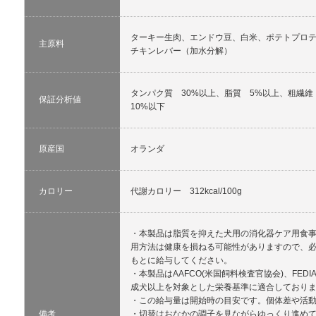
ターキー生肉、エンドウ豆、白米、ポテトプロ
主原料
チキンレバー（加水分解）
タンパク質 30%以上、脂質 5%以上、粗繊
保証分析値
10%以下
原産国
オランダ
カロリー
代謝カロリー 312kcal/100g
・本製品は脂質を抑えた犬用の消化器ケア用食
用方法は健康を損ねる可能性がありますので、
もとに給与してください。
・本製品はAAFCO(米国飼料検査官協会)、FED
成犬以上を対象とした栄養基準に適合しており
・この給与量は開始時の目安です。個体差や活
備考
・切替はおなかの調子を見ながらゆっくり進め