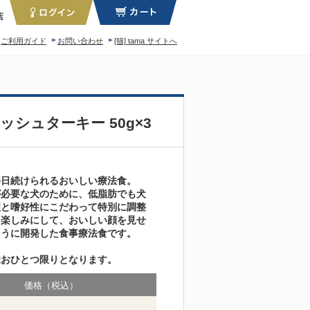
店
ご利用ガイド
お問い合わせ
[猫] tama サイトへ
ィロソフィー
ッシュターキー 50g×3
毎日続けられるおいしい療法食。
が必要な犬のために、低脂肪でも犬
理と嗜好性にこだわって特別に調整
を楽しみにして、おいしい顔を見せ
ように開発した食事療法食です。
様おひとつ限りとなります。
価格（税込）