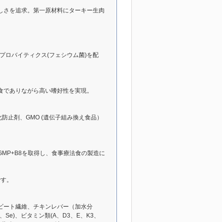
いしさを追求。第一原材料にターキー生肉
プロバイティクス(フェシウム菌)を配
食でありながら高い嗜好性を実現。
防止剤、GMO (遺伝子組み換え食品）
GMP+B8を取得し、食事療法食の製造に
ドです。
ビート繊維、チキンレバー（加水分
、Se)、ビタミン類(A、D3、E、K3、