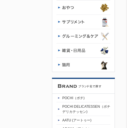
グフード専
門店・通販
POCHI - ポ
チ公式サイ
ト
POCHI（ポチ)
POCHI DELICATESSEN（ポチ
デリカテッセン)
AATU (アートゥー)