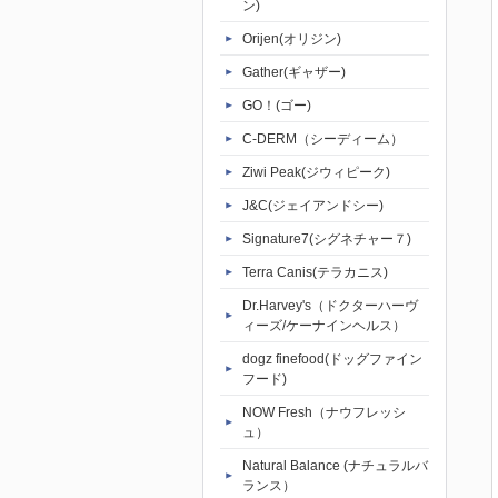
ン)
Orijen(オリジン)
Gather(ギャザー)
GO！(ゴー)
C-DERM（シーディーム）
Ziwi Peak(ジウィピーク)
J&C(ジェイアンドシー)
Signature7(シグネチャー７)
Terra Canis(テラカニス)
Dr.Harvey's（ドクターハーヴ
ィーズ/ケーナインヘルス）
dogz finefood(ドッグファイン
フード)
NOW Fresh（ナウフレッシ
ュ）
Natural Balance (ナチュラルバ
ランス）