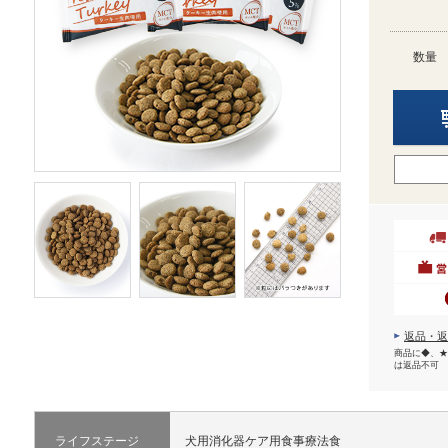
数量
返品・返
商品に◆、★
は返品不可
ライフステージ
犬用消化器ケア用食事療法食