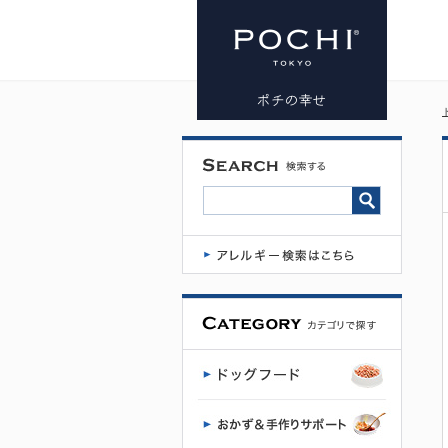
POCHI 食事
療法食 消化
器ケア 低脂
肪 フレッシ
ュターキー
50g×3 | プレ
ミアムドッ