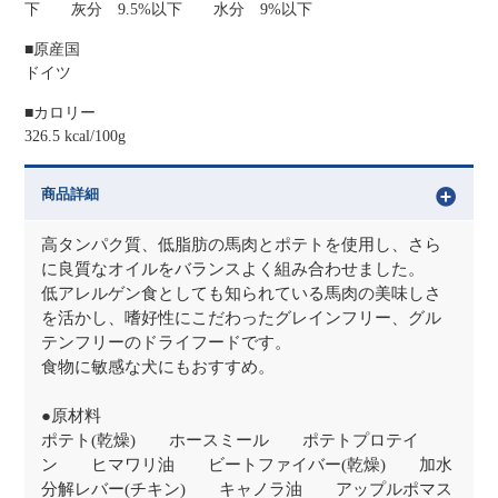
下 灰分 9.5%以下 水分 9%以下
■原産国
ドイツ
■カロリー
326.5 kcal/100g
商品詳細
高タンパク質、低脂肪の馬肉とポテトを使用し、さら
に良質なオイルをバランスよく組み合わせました。
低アレルゲン食としても知られている馬肉の美味しさ
を活かし、嗜好性にこだわったグレインフリー、グル
テンフリーのドライフードです。
食物に敏感な犬にもおすすめ。
●原材料
ポテト(乾燥) ホースミール ポテトプロテイ
ン ヒマワリ油 ビートファイバー(乾燥) 加水
分解レバー(チキン) キャノラ油 アップルポマス