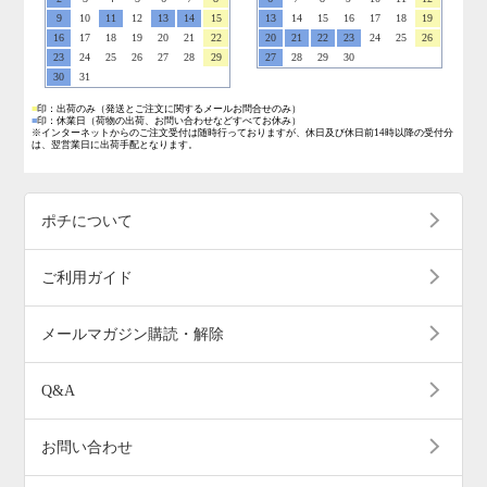
9
10
11
12
13
14
15
13
14
15
16
17
18
19
16
17
18
19
20
21
22
20
21
22
23
24
25
26
23
24
25
26
27
28
29
27
28
29
30
30
31
■
印：出荷のみ
（発送とご注文に関するメールお問合せのみ）
■
印：休業日
（荷物の出荷、お問い合わせなどすべてお休み）
※インターネットからのご注文受付は随時行っておりますが、休日及び休日前14時以降の受付分
は、翌営業日に出荷手配となります。
ポチについて
ご利用ガイド
メールマガジン購読・解除
Q&A
お問い合わせ