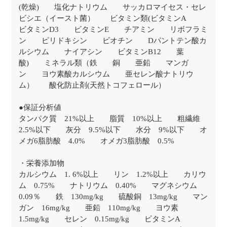
(乾燥) 塩化ナトリウム サッカロマイセス・セレ
ビシエ（イースト菌） ビタミン類(ビタミンA
ビタミンD3 ビタミンE チアミン リボフラミ
ン ピリドキシン ビオチン Dパントテン酸カ
ルシウム ナイアシン ビタミンB12 葉
酸) ミネラル類（鉄 銅 亜鉛 マンガ
ン ヨウ素酸カルシウム 亜セレン酸ナトリウ
ム） 酸化防止剤(天然トコフェロール）
●保証分析値
タンパク質 21%以上 脂質 10%以上 粗繊維
2.5%以下 灰分 9.5%以下 水分 9%以下 オ
メガ6脂肪酸 4.0% オメガ3脂肪酸 0.5%
・栄養添加物
カルシウム 1. 6%以上 リン 1.2%以上 カリウ
ム 0.75% ナトリウム 0.40% マグネシウム
0.09％ 鉄 130mg/kg 硫酸銅 13mg/kg マン
ガン 16mg/kg 亜鉛 110mg/kg ヨウ素
1.5mg/kg セレン 0.15mg/kg ビタミンA