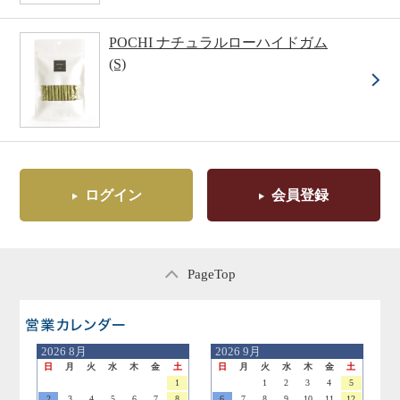
POCHI ナチュラルローハイドガム
(S)
ログイン
会員登録
PageTop
営業日のご案内
2026
8月
2026
9月
日
月
火
水
木
金
土
日
月
火
水
木
金
土
1
1
2
3
4
5
2
3
4
5
6
7
8
6
7
8
9
10
11
12