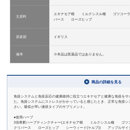
エキナセア根 ミルクシスル種 ゴツコー
主原料
バース ローズヒップ
原産国
イギリス
備考
※本品は医薬品ではありません。
商品の詳細を見る
免疫システムと免疫反応の健康維持に役立つエキナセアと健康な免疫をサ
た。免疫システムにストレスがかかっていると感じたとき、正常な免疫シ
さい。吸収が早い液状タイプのサプリメント。
●使用ハーブ
3倍希釈ハーブティンクチャー(エキナセア根 ミルクシスル種 
クリバース ローズヒップ シーウィード(ケルプ)) アップルサイ