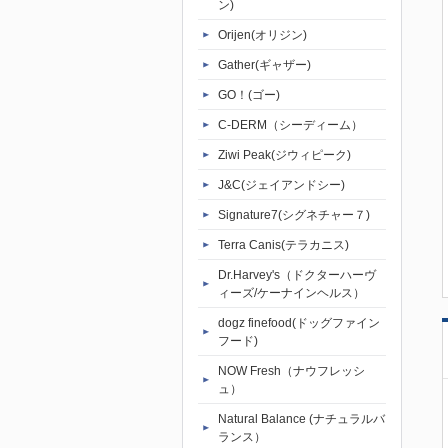
ン)
Orijen(オリジン)
Gather(ギャザー)
GO！(ゴー)
C-DERM（シーディーム）
Ziwi Peak(ジウィピーク)
J&C(ジェイアンドシー)
Signature7(シグネチャー７)
Terra Canis(テラカニス)
Dr.Harvey's（ドクターハーヴ
ィーズ/ケーナインヘルス）
dogz finefood(ドッグファイン
フード)
NOW Fresh（ナウフレッシ
ュ）
Natural Balance (ナチュラルバ
ランス）