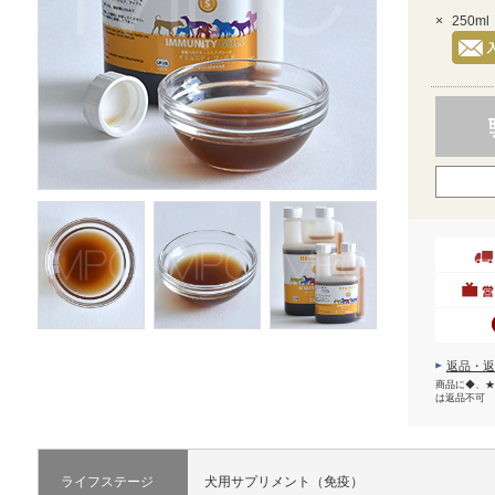
×
250ml
返品・返
商品に◆、★
は返品不可
ライフステージ
犬用サプリメント（免疫）