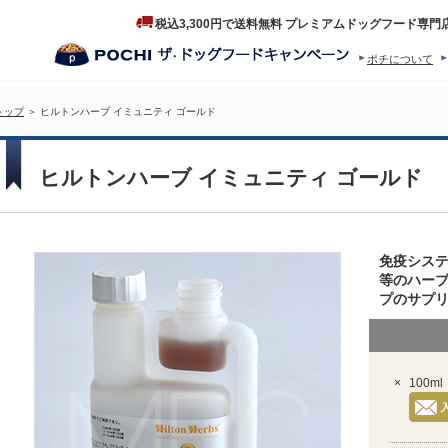
税込3,300円で送料無料 プレミアムドッグフード専門
ポチについて
ヒストリー
プロダクトフ
トップ
＞ ヒルトンハーブ イミュニティ ゴールド
ヒルトンハーブ イミュニティ ゴールド
免疫シス
等のハー
プのサプ
×
100ml