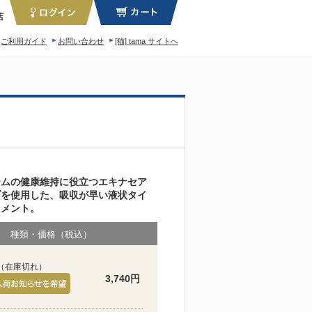
店
ご利用ガイド
お問い合わせ
[猫] tama サイトへ
ィロソフィー
テムの健康維持に役立つエキナセア
ブを使用した、吸収が早い液状タイ
リメント。
種類・価格（税込）
（在庫切れ）
3,740円