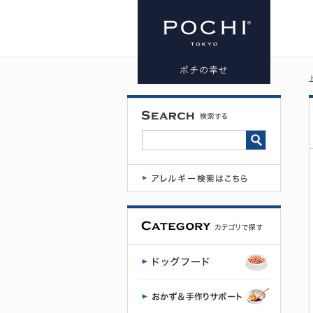
ヒルトンハ
ーブ イミュ
ニティ ゴー
ルド | プレ
ミアムドッ
グフード専
門店・通販