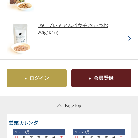
J&C プレミアムパウチ 本かつお
-50g(X10)
ログイン
会員登録
PageTop
営業日のご案内
2026
8月
2026
9月
日
月
火
水
木
金
土
日
月
火
水
木
金
土