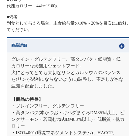
代謝カロリー 44kcal/100g
■備考
副食として与える場合、主食給与量の10%～20%を目安に加減し
てください。
商品詳細
グレイン・グルテンフリー、高タンパク・低脂質・低
カロリーな犬猫用ウェットフード。
犬にとってとても大切なリンとカルシウムのバランス
を(リンが過剰にならないように)調整し、不足しがちな
亜鉛を配合しました。
【商品の特長】
・グレインフリー、グルテンフリー
・高タンパク(本かつお・キハダまぐろDM85%以上、ピ
ンクサーモン・若鶏むね肉DM83%以上)・低脂質・低カ
ロリー
・ISO14001(環境マネジメントシステム)、HACCP、