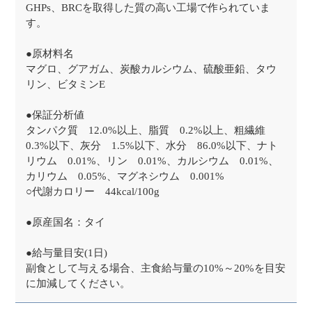
GHPs、BRCを取得した質の高い工場で作られていま
す。
●原材料名
マグロ、グアガム、炭酸カルシウム、硫酸亜鉛、タウ
リン、ビタミンE
●保証分析値
タンパク質 12.0%以上、脂質 0.2%以上、粗繊維
0.3%以下、灰分 1.5%以下、水分 86.0%以下、ナト
リウム 0.01%、リン 0.01%、カルシウム 0.01%、
カリウム 0.05%、マグネシウム 0.001%
○代謝カロリー 44kcal/100g
●原産国名：タイ
●給与量目安(1日)
副食として与える場合、主食給与量の10%～20%を目安
に加減してください。