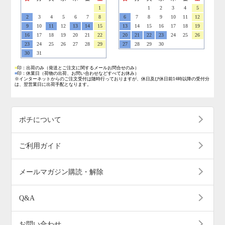
1
1
2
3
4
5
2
3
4
5
6
7
8
6
7
8
9
10
11
12
9
10
11
12
13
14
15
13
14
15
16
17
18
19
16
17
18
19
20
21
22
20
21
22
23
24
25
26
23
24
25
26
27
28
29
27
28
29
30
30
31
■
印：出荷のみ
（発送とご注文に関するメールお問合せのみ）
■
印：休業日
（荷物の出荷、お問い合わせなどすべてお休み）
※インターネットからのご注文受付は随時行っておりますが、休日及び休日前14時以降の受付分
は、翌営業日に出荷手配となります。
ポチについて
ご利用ガイド
メールマガジン購読・解除
Q&A
お問い合わせ