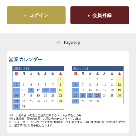
ログイン
会員登録
PageTop
営業日のご案内
2026
8月
2026
9月
日
月
火
水
木
金
土
日
月
火
水
木
金
土
1
1
2
3
4
5
2
3
4
5
6
7
8
6
7
8
9
10
11
12
9
10
11
12
13
14
15
13
14
15
16
17
18
19
16
17
18
19
20
21
22
20
21
22
23
24
25
26
23
24
25
26
27
28
29
27
28
29
30
30
31
■
印：出荷のみ
（発送とご注文に関するメールお問合せのみ）
■
印：休業日
（荷物の出荷、お問い合わせなどすべてお休み）
※インターネットからのご注文受付は随時行っておりますが、休日及び休日前14時以降の受付分
は、翌営業日に出荷手配となります。