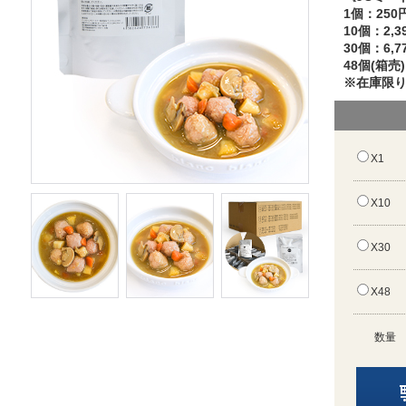
1個：250
10個：2,3
30個：6,7
48個(箱売)
※在庫限
X1
X10
X30
X48
数量