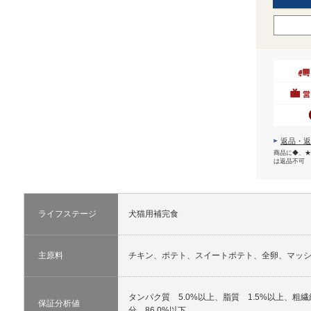
返品・返
商品に◆、★
は返品不可
ライフステージ
犬猫用補完食
主原料
チキン、ポテト、スイートポテト、全卵、マッ
タンパク質 5.0%以上、脂質 1.5%以上、粗繊
保証分析値
分 86.0%以下