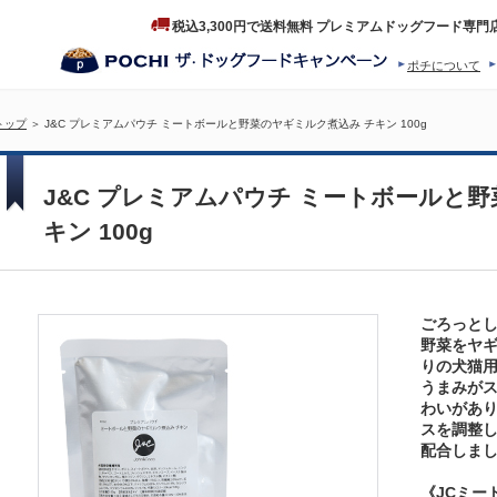
税込3,300円で送料無料 プレミアムドッグフード専門
ポチについて
ヒストリー
プロダクトフ
トップ
＞ J&C プレミアムパウチ ミートボールと野菜のヤギミルク煮込み チキン 100g
J&C プレミアムパウチ ミートボールと
キン 100g
ごろっとし
野菜をヤ
りの犬猫
うまみが
わいがあ
スを調整
配合しま
《JCミー