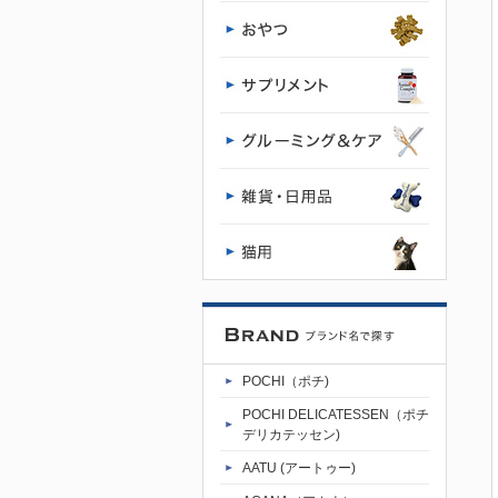
レミアムド
ッグフード
専門店・通
販 POCHI -
ポチ公式サ
イト
POCHI（ポチ)
POCHI DELICATESSEN（ポチ
デリカテッセン)
AATU (アートゥー)