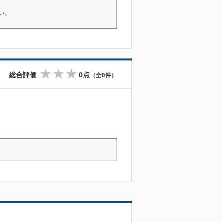
い。
総合評価
0点
（全0件）
☆
☆
☆