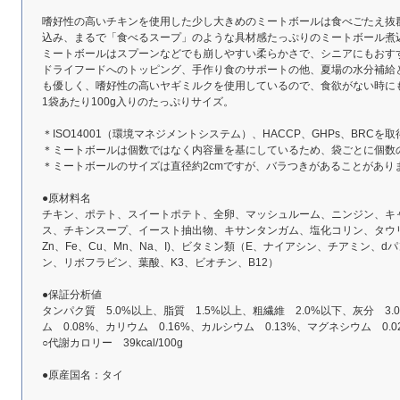
嗜好性の高いチキンを使用した少し大きめのミートボールは食べごたえ抜
込み、まるで「食べるスープ」のような具材感たっぷりのミートボール煮
ミートボールはスプーンなどでも崩しやすい柔らかさで、シニアにもおす
ドライフードへのトッピング、手作り食のサポートの他、夏場の水分補給
も優しく、嗜好性の高いヤギミルクを使用しているので、食欲がない時に
1袋あたり100g入りのたっぷりサイズ。
＊ISO14001（環境マネジメントシステム）、HACCP、GHPs、BRC
＊ミートボールは個数ではなく内容量を基にしているため、袋ごとに個数
＊ミートボールのサイズは直径約2cmですが、バラつきがあることがあり
●原材料名
チキン、ポテト、スイートポテト、全卵、マッシュルーム、ニンジン、キ
ス、チキンスープ、イースト抽出物、キサンタンガム、塩化コリン、タウリ
Zn、Fe、Cu、Mn、Na、I)、ビタミン類（E、ナイアシン、チアミン、
ン、リボフラビン、葉酸、K3、ビオチン、B12）
●保証分析値
タンパク質 5.0%以上、脂質 1.5%以上、粗繊維 2.0%以下、灰分 3.
ム 0.08%、カリウム 0.16%、カルシウム 0.13%、マグネシウム 0.0
○代謝カロリー 39kcal/100g
●原産国名：タイ