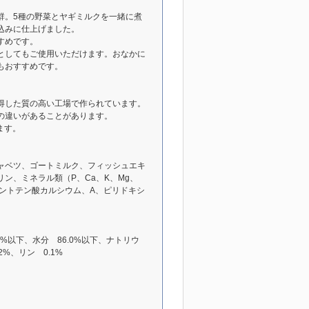
群。5種の野菜とヤギミルクを一緒に煮
込みに仕上げました。
すめです。
としてもご使用いただけます。おなかに
もおすすめです。
を取得した質の高い工場で作られています。
の違いがあることがあります。
ます。
ャベツ、ゴートミルク、フィッシュエキ
ン、ミネラル類（P、Ca、K、Mg、
dパントテン酸カルシウム、A、ピリドキシ
0%以下、水分 86.0%以下、ナトリウ
2%、リン 0.1%