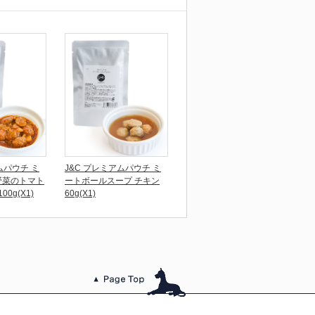
ムパウチ ミ
J&C プレミアムパウチ ミ
野菜のトマト
ートボールスープ チキン
0g(X1)
60g(X1)
このページのトッ