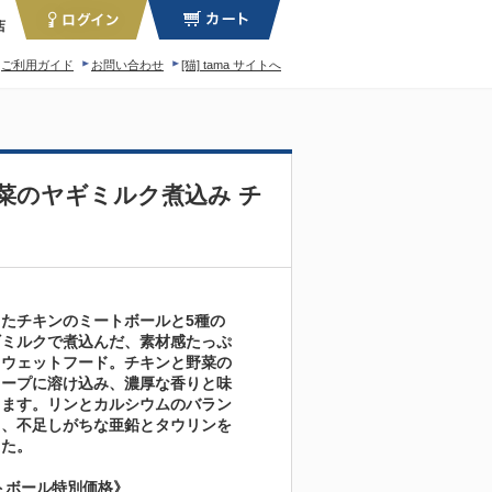
店
ご利用ガイド
お問い合わせ
[猫] tama サイトへ
ィロソフィー
野菜のヤギミルク煮込み チ
たチキンのミートボールと5種の
ギミルクで煮込んだ、素材感たっぷ
用ウェットフード。チキンと野菜の
スープに溶け込み、濃厚な香りと味
ります。リンとカルシウムのバラン
し、不足しがちな亜鉛とタウリンを
した。
トボール特別価格》