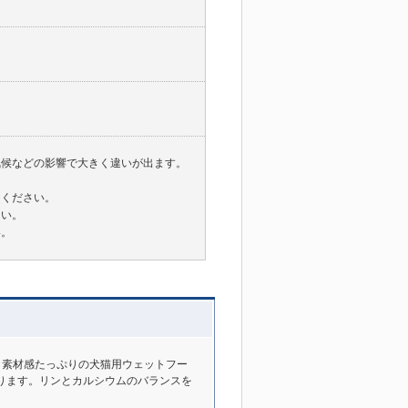
気候などの影響で大きく違いが出ます。
。
てください。
さい。
い。
、素材感たっぷりの犬猫用ウェットフー
ります。リンとカルシウムのバランスを