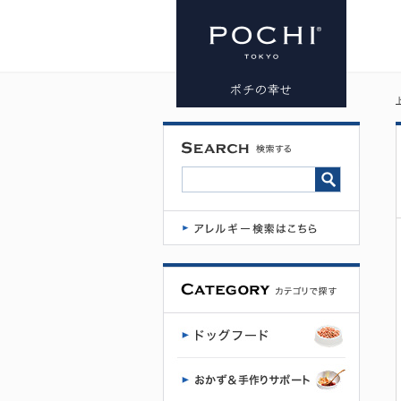
J&C プレミ
アムパウチ
ミートボー
ルと野菜の
ヤギミルク
煮込み チキ
ン 100g | プ