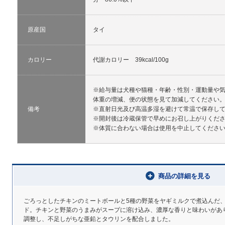
原産国
タイ
カロリー
代謝カロリー 39kcal/100g
※給与量は犬種や猫種・年齢・性別・運動量や
体重の増減、便の状態を見て加減してください
備考
※直射日光及び高温多湿を避けて常温で保存し
※開封後は冷蔵保管で早めにお召し上がりくだ
※体質に合わない場合は使用を中止してくださ
商品の詳細を見る
ごろっとしたチキンのミートボールと5種の野菜をヤギミルクで煮込んだ
ド。チキンと野菜のうまみがスープに溶け込み、濃厚な香りと味わいがあ
調整し、不足しがちな亜鉛とタウリンを配合しました。