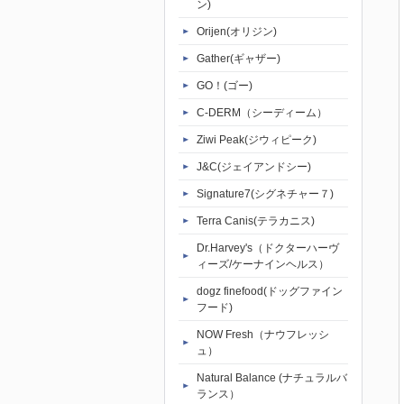
ン)
Orijen(オリジン)
Gather(ギャザー)
GO！(ゴー)
C-DERM（シーディーム）
Ziwi Peak(ジウィピーク)
J&C(ジェイアンドシー)
Signature7(シグネチャー７)
Terra Canis(テラカニス)
Dr.Harvey's（ドクターハーヴ
ィーズ/ケーナインヘルス）
dogz finefood(ドッグファイン
フード)
NOW Fresh（ナウフレッシ
ュ）
Natural Balance (ナチュラルバ
ランス）