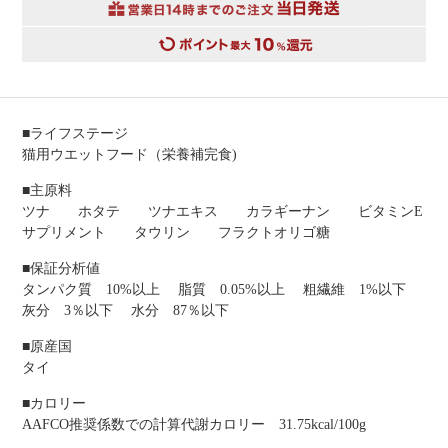
■ライフステージ
猫用ウエットフード（栄養補完食)
■主原料
ツナ ホタテ ツナエキス カラギーナン ビタミンE
サプリメント タウリン フラクトオリゴ糖
■保証分析値
タンパク質 10%以上 脂質 0.05%以上 粗繊維 1%以下
灰分 3％以下 水分 87％以下
■原産国
タイ
■カロリー
AAFCO推奨係数での計算代謝カロリー 31.75kcal/100g