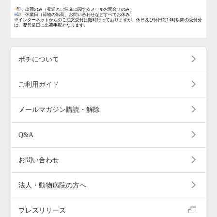
■
印：出荷のみ
（発送とご注文に関するメールお問合せのみ）
■
印：休業日
（荷物の出荷、お問い合わせなどすべてお休み）
※インターネットからのご注文受付は随時行っておりますが、休日及び休日前14時以降の受付分
は、翌営業日に出荷手配となります。
ポチについて
ご利用ガイド
メールマガジン購読・解除
Q&A
お問い合わせ
法人・動物病院の方へ
プレスリリース