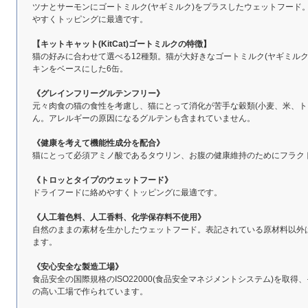
ツナとサーモンにゴートミルク(ヤギミルク)をプラスしたウェットフード
やすくトッピングに最適です。
【キットキャット(KitCat)ゴートミルクの特徴】
猫の好みに合わせて選べる12種類。猫が大好きなゴートミルク(ヤギミルク
キンをベースにした6缶。
《グレインフリーグルテンフリー》
元々肉食の猫の食性を考慮し、猫にとって消化が苦手な穀類(小麦、米、ト
ん。アレルギーの原因になるグルテンも含まれていません。
《健康を考えて機能性成分を配合》
猫にとって必須アミノ酸であるタウリン、お腹の健康維持のためにフラク
《トロッとタイプのウェットフード》
ドライフードに絡めやすくトッピングに最適です。
《人工着色料、人工香料、化学保存料不使用》
自然のままの素材を生かしたウェットフード。表記されている原材料以外
ます。
《安心安全な製造工場》
食品安全の国際規格のISO22000(食品安全マネジメントシステム)を取得
の高い工場で作られています。