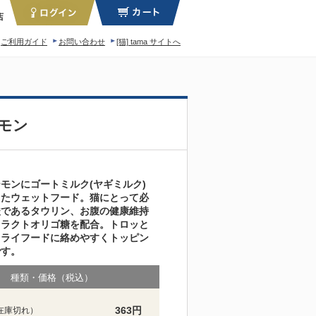
店
ご利用ガイド
お問い合わせ
[猫] tama サイトへ
ィロソフィー
モン
モンにゴートミルク(ヤギミルク)
したウェットフード。猫にとって必
酸であるタウリン、お腹の健康維持
フラクトオリゴ糖を配合。トロッと
ドライフードに絡めやすくトッピン
です。
種類・価格（税込）
363円
在庫切れ）