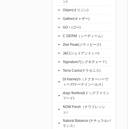
ン)
Orijen(オリジン)
Gather(ギャザー)
GO！(ゴー)
C-DERM（シーディーム）
Ziwi Peak(ジウィピーク)
J&C(ジェイアンドシー)
Signature7(シグネチャー７)
Terra Canis(テラカニス)
Dr.Harvey's（ドクターハーヴ
ィーズ/ケーナインヘルス）
dogz finefood(ドッグファイン
フード)
NOW Fresh（ナウフレッシ
ュ）
Natural Balance (ナチュラルバ
ランス）