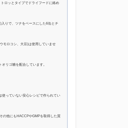
。トロッとタイプでドライフードに絡め
)入りで、ツナをベースにした6缶とチ
ウモロコシ、大豆)は使用していませ
トオリゴ糖を配合しています。
は使っていない安心レシピで作られてい
、その他にもHACCPやGMPを取得した質