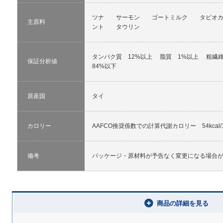
ツナ サーモン ゴートミルク タピオカ
主原料
ント タウリン
タンパク質 12%以上 脂質 1%以上 粗繊
保証分析値
84%以下
原産国
タイ
カロリー
AAFCO推奨係数での計算代謝カロリー 54kcal/1
備考
パッケージ・原材料が予告なく変更になる場合
商品の詳細を見る