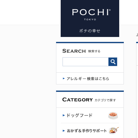
キットキャ
ット ゴート
ミルク ツナ
＆サーモン |
プレミアム
ドッグフー
ド専門店・