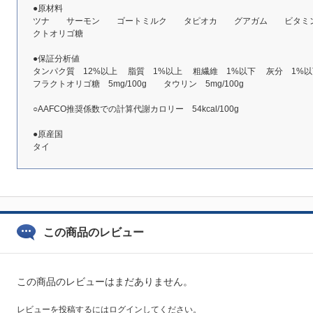
●原材料
ツナ サーモン ゴートミルク タピオカ グアガム ビタミン
クトオリゴ糖
●保証分析値
タンパク質 12%以上 脂質 1%以上 粗繊維 1%以下 灰分 1%以
フラクトオリゴ糖 5mg/100g タウリン 5mg/100g
○AAFCO推奨係数での計算代謝カロリー 54kcal/100g
●原産国
タイ
この商品のレビュー
この商品のレビューはまだありません。
レビューを投稿するには
ログイン
してください。