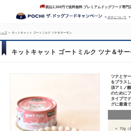
税込3,300円で送料無料 プレミアムドッグフード専門
ポチについて
ヒストリー
プロダクトフ
トップ
＞ キットキャット ゴートミルク ツナ＆サーモン
キットキャット ゴートミルク ツナ＆サー
ツナとサー
をプラス
須アミノ
のために
タイプで
グに最適
×
70g
（