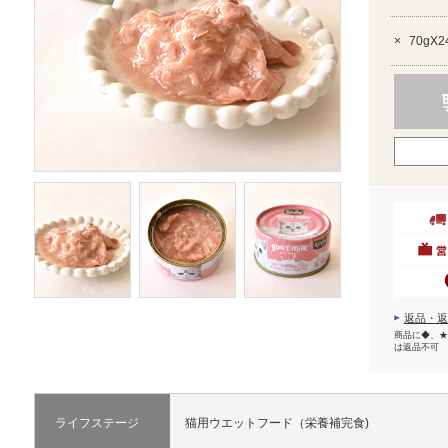
×
70gX2
返品・返
商品に◆、★
は返品不可
ライフステージ
猫用ウエットフード（栄養補完食)