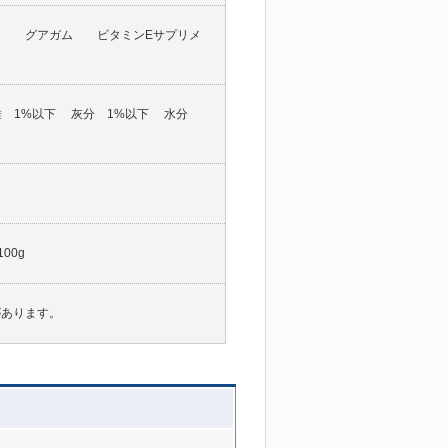
 グアガム ビタミンEサプリメ
維 1%以下 灰分 1%以下 水分
00g
があります。