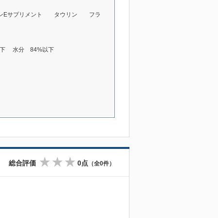
Eサプリメント タウリン フラ
下 水分 84%以下
総合評価
0点
（全0件）
☆
☆
☆