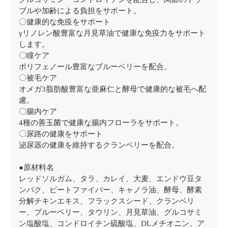
ブルや加齢による負担をサポート。
〇健康的な免疫をサポート
γリノレン酸豊富な月見草油で健康な免疫力をサポート
します。
〇瞳ケア
ポリフェノール豊富なブルーベリーを配合。
〇被毛ケア
オメガ3脂肪酸豊富な亜麻仁と酵母で健康的な被毛へ配
慮。
〇腸内ケア
4種の善玉菌で健康な腸内フローラをサポート。
〇尿路の健康をサポート
泌尿器の健康を維持するクランベリーを配合。
●原材料名
レッドソルガム、タラ、カレイ、大麦、エンドウ豆タ
ンパク、ビートファイバー、キャノラ油、酵母、酵素
分解チキンエキス、フラックスシード、クランベリ
ー、ブルーベリー、タウリン、月見草油、グルコサミ
ン塩酸塩、コンドロイチン硫酸塩、DLメチオニン、ア