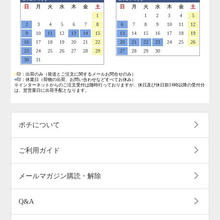
日
月
火
水
木
金
土
日
月
火
水
木
金
土
1
1
2
3
4
5
2
3
4
5
6
7
8
6
7
8
9
10
11
12
9
10
11
12
13
14
15
13
14
15
16
17
18
19
16
17
18
19
20
21
22
20
21
22
23
24
25
26
23
24
25
26
27
28
29
27
28
29
30
30
31
■
印：出荷のみ
（発送とご注文に関するメールお問合せのみ）
■
印：休業日
（荷物の出荷、お問い合わせなどすべてお休み）
※インターネットからのご注文受付は随時行っておりますが、休日及び休日前14時以降の受付分
は、翌営業日に出荷手配となります。
ポチについて
ご利用ガイド
メールマガジン購読・解除
Q&A