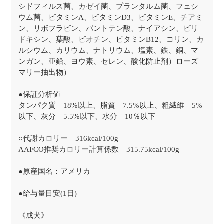
シドフィルス菌、カゼイ菌、プランタルム菌、フェシ
ウム菌、ビタミンA、ビタミンD3、ビタミンE、チアミ
ン、リボフラビン、パントテン酸、ナイアシン、ピリ
ドキシン、葉酸、ビオチン、ビタミンB12、コリン、カ
ルシウム、カリウム、ナトリウム、塩素、鉄、銅、マ
ンガン、亜鉛、ヨウ素、セレン、酸化防止剤）ローズ
マリー抽出物）
●保証分析値
タンパク質 18%以上、脂質 7.5%以上、粗繊維 5%
以下、灰分 5.5%以下、水分 10％以下
○代謝カロリー 316kcal/100g
AAFCO推奨カロリー計算係数 315.75kcal/100g
●原産国名：アメリカ
●給与量目安(1日)
《成犬》