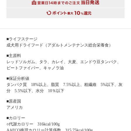
■ライフステージ
成犬用ドライフード（アダルトメンテナンス総合栄養食）
■主原料
レッドソルガム、タラ、カレイ、大麦、エンドウ豆タンパク、
ビートファイバー、キャノラ油
■保証分析値
タンパク質 18%以上、脂質 7.5%以上、粗繊維 5%以下、灰
分 5.5%以下、水分 10％以下
■原産国
アメリカ
■カロリー
○代謝カロリー 316kcal/100g
AAFCO推奨カロリー計算係数 315.75kcal/100g