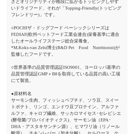
さとオリジナリティが格段に拡がるトッピングしやす
いドライフード、それが「Topping-Friendly(トッピング
フレンドリー)」です。
○POCHIザ・ドッグフード ベーシックシリーズは
FEDIAF(欧州ペットフード工業会連合)栄養基準に適合
したオールライフステージ総合栄養食。
*M.Koks-van Zelst博士(R&D Pet Food Nutritionist)が
監修したフードです。
○世界基準の品質管理認証ISO9001、ヨーロッパ基準の
品質管理認証GMP＋B8を取得している品質の高い工場
にて製造。
●原材料名
サーモン生肉、フィッシュペプチド、ソラ豆、スイー
トポテト、リンゴ、エンドウ豆プロテイン、アルファ
ルファ、キャロブ繊維、サッカロマイセス･セレビシエ
(酵母菌/プロバイオティクス)、サーモン油（EPA･
DHA・アスタキサンチン源）、ヒマワリ油（リノール
酸源）、チキンレバー（加水分解）、セルロース、ケ