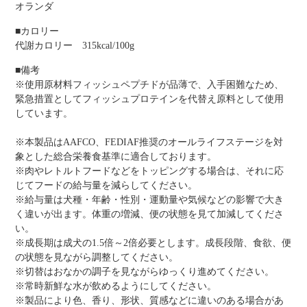
オランダ
■カロリー
代謝カロリー 315kcal/100g
■備考
※使用原材料フィッシュペプチドが品薄で、入手困難なため、
緊急措置としてフィッシュプロテインを代替え原料として使用
しています。
※本製品はAAFCO、FEDIAF推奨のオールライフステージを対
象とした総合栄養食基準に適合しております。
※肉やレトルトフードなどをトッピングする場合は、それに応
じてフードの給与量を減らしてください。
※給与量は犬種・年齢・性別・運動量や気候などの影響で大き
く違いが出ます。体重の増減、便の状態を見て加減してくださ
い。
※成長期は成犬の1.5倍～2倍必要とします。成長段階、食欲、便
の状態を見ながら調整してください。
※切替はおなかの調子を見ながらゆっくり進めてください。
※常時新鮮な水が飲めるようにしてください。
※製品により色、香り、形状、質感などに違いのある場合があ