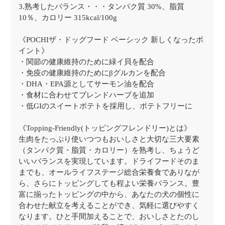
3.熟考したバランス・・・タンパク質 30%、脂質
10％、カロリー 315kcal/100g
《POCHIザ・ドッグフード ベーシック 新しくなったポ
イント》
・関節の健康維持のために緑イ貝を配合
・免疫の健康維持のためにβグルカンを配合
・DHA・EPA源としてサーモン油を配合
・食材に合わせてブレンドハーブを追加
・低GIのスイートポテトを採用し、ポテトフリーに
《Topping-Friendly(トッピングフレンドリー)とは》
生肉をたっぷり使いつつもおいしさと大切な三大要素
（タンパク質・脂質・カロリー）を熟考し、ちょうど
いいバランスを実現しています。ドライフードそのま
までも、オールライフステージ総合栄養食でありなが
ら、さらにトッピングしても程よい栄養バランス。豊
富に揃ったトッピングの中から、あなたの犬の個性に
合わせた献立を考えることができ、気軽に選びやすく
なります。ひと手間加えることで、おいしさとたのし