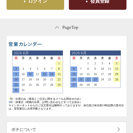
ログイン
会員登録
PageTop
営業日のご案内
2026
8月
2026
9月
日
月
火
水
木
金
土
日
月
火
水
木
金
土
1
1
2
3
4
5
2
3
4
5
6
7
8
6
7
8
9
10
11
12
9
10
11
12
13
14
15
13
14
15
16
17
18
19
16
17
18
19
20
21
22
20
21
22
23
24
25
26
23
24
25
26
27
28
29
27
28
29
30
30
31
■
印：出荷のみ
（発送とご注文に関するメールお問合せのみ）
■
印：休業日
（荷物の出荷、お問い合わせなどすべてお休み）
※インターネットからのご注文受付は随時行っておりますが、休日及び休日前14時以降の受付分
は、翌営業日に出荷手配となります。
ポチについて