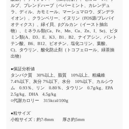
ルプ、ブレンドハーブ（ペパーミント、カレンデュ
ラ、ディル、カモミール、マーシュマロウ、ダンデラ
イオン）、クランベリー、イヌリン（FOS源/プレバイ
オティクス）、緑イ貝、βグルカン（イースト抽出
物）、ミネラル類(Ca、Fe、Mn、Cu、Zn、I、Se)、ビタ
ミン類(A、D3、E、K3、B1、B2、ナイアシン、パント
テン酸、B6、B12、ビオチン、塩化コリン、葉酸、
C)、タウリン、酸化防止剤（トコフェロール、緑茶抽
出物）
●保証分析値
タンパク質 30%以上、脂質 10%以上、粗繊維
7.4%以下、灰分 7%以下、水分 10%以下、カルシウ
ム 0.93％、リン 0.80％、タウリン 0.7g/kg、EPA
2.5g/kg、DHA 4.5g/kg
○代謝カロリー 315kcal/100g
●粒サイズ
小粒サイズ：約7-8mm 厚さ約5mm