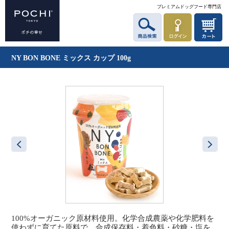
プレミアムドッグフード専門店
NY BON BONE ミックス カップ 100g
100%オーガニック原材料使用。化学合成農薬や化学肥料を
使わずに育てた原料で、合成保存料・着色料・砂糖・塩を