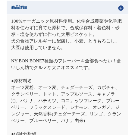
商品詳細
100%オーガニック原材料使用。化学合成農薬や化学肥
料を使わずに育てた原料で、合成保存料・着色料・砂
糖・塩を使わずに作った犬用ビスケット。
犬の食物アレルギーに配慮し、小麦、とうもろこし、
大豆は使用していません。
NY BON BONE7種類のフレーバーを全部食べたい！食
いしん坊でグルメな犬にオススメです。
●原材料名
オーツ麦粉、オーツ麦、チェダーチーズ、カボチャ、
クランベリー、トマト、アップルソース、キャノラ
油、バナナ、ハチミツ、ココナッツフレーク、ブルー
ベリー、フラックスシード、シナモン、オレガノ、ジ
ンジャー、天然香料(チェダーチーズ、リンゴ、クラン
ベリー、ブルーベリー、バナナ由来)
●保証分析値