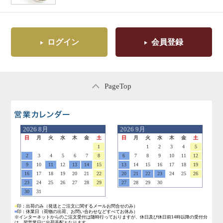
ログイン
会員登録
PageTop
営業日のご案内
2026
8月
2026
9月
日
月
火
水
木
金
土
日
月
火
水
木
金
土
1
1
2
3
4
5
2
3
4
5
6
7
8
6
7
8
9
10
11
12
9
10
11
12
13
14
15
13
14
15
16
17
18
19
16
17
18
19
20
21
22
20
21
22
23
24
25
26
23
24
25
26
27
28
29
27
28
29
30
30
31
■
印：出荷のみ
（発送とご注文に関するメールお問合せのみ）
■
印：休業日
（荷物の出荷、お問い合わせなどすべてお休み）
※インターネットからのご注文受付は随時行っておりますが、休日及び休日前14時以降の受付分
は、翌営業日に出荷手配となります。