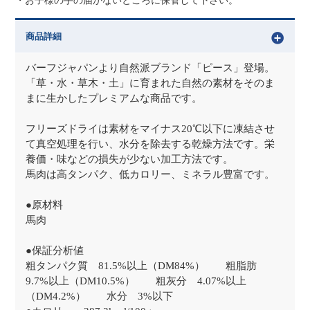
・お子様の手の届かないところに保管して下さい。
商品詳細
バーフジャパンより自然派ブランド「ピース」登場。
「草・水・草木・土」に育まれた自然の素材をそのま
まに生かしたプレミアムな商品です。
フリーズドライは素材をマイナス20℃以下に凍結させ
て真空処理を行い、水分を除去する乾燥方法です。栄
養価・味などの損失が少ない加工方法です。
馬肉は高タンパク、低カロリー、ミネラル豊富です。
●原材料
馬肉
●保証分析値
粗タンパク質 81.5%以上（DM84%） 粗脂肪
9.7%以上（DM10.5%） 粗灰分 4.07%以上
（DM4.2%） 水分 3%以下