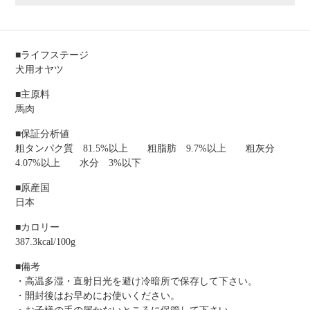
■ライフステージ
犬用オヤツ
■主原料
馬肉
■保証分析値
粗タンパク質 81.5%以上 粗脂肪 9.7%以上 粗灰分
4.07%以上 水分 3%以下
■原産国
日本
■カロリー
387.3kcal/100g
■備考
・高温多湿・直射日光を避け冷暗所で保存して下さい。
・開封後はお早めにお使いください。