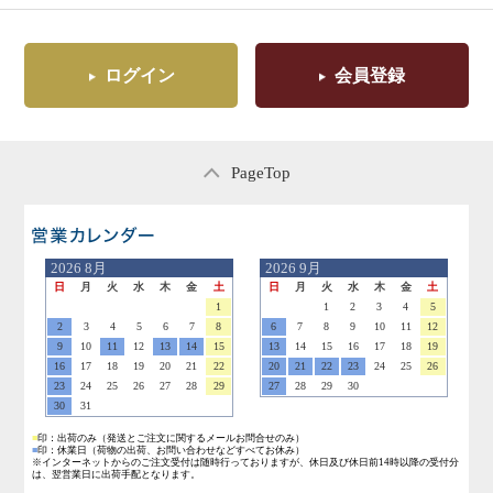
ログイン
会員登録
PageTop
営業日のご案内
2026
8月
2026
9月
日
月
火
水
木
金
土
日
月
火
水
木
金
土
1
1
2
3
4
5
2
3
4
5
6
7
8
6
7
8
9
10
11
12
9
10
11
12
13
14
15
13
14
15
16
17
18
19
16
17
18
19
20
21
22
20
21
22
23
24
25
26
23
24
25
26
27
28
29
27
28
29
30
30
31
■
印：出荷のみ
（発送とご注文に関するメールお問合せのみ）
■
印：休業日
（荷物の出荷、お問い合わせなどすべてお休み）
※インターネットからのご注文受付は随時行っておりますが、休日及び休日前14時以降の受付分
は、翌営業日に出荷手配となります。