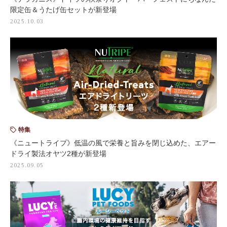
限定缶＆うたげ缶セットが新登場
2025.10.03
特集
《ニュートライプ》低温の風で栄養と旨みを閉じ込めた、エアー
ドライ製法オヤツ2種が新登場
2025.09.05