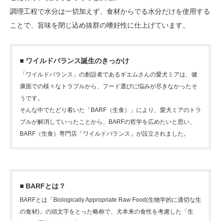
調理工程で水分は一切加えず、食材からでる水分だけを使用する
ことで、旨味を閉じ込め抜群の嗜好性に仕上げています。
■ ワイルドバランス誕生のきっかけ
「ワイルドバランス」の創設者であるギエムさんの愛犬ミアは、健
康面での様々なトラブルから、フード選びに悩みが尽きなかったそ
うです。
そんな中でたどり着いた「BARF（生食）」により、愛犬ミアのトラ
ブルが解消していったことから、BARFの哲学を広めたいと思い、
BARF（生食）専門店「ワイルドバランス」が設立されました。
■ BARFとは？
BARFとは「Biologically Appropriate Raw Food(生物学的に適切な生
の食材)」の頭文字をとった略称で、犬本来の食性を考慮した「生