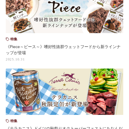
特集
《Piece～ピース～》嗜好性抜群ウェットフードから新ラインナ
ップが登場
2025.10.31
特集
《テラカニス》ドイツの秋祭りオクトーバーフェストにちなんだ