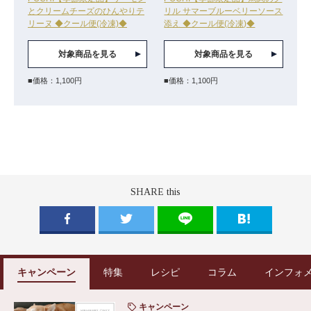
とクリームチーズのひんやりテ
リル サマーブルーベリーソース
リーヌ ◆クール便(冷凍)◆
添え ◆クール便(冷凍)◆
対象商品を見る
対象商品を見る
■価格：1,100円
■価格：1,100円
SHARE this
キャンペーン
特集
レシピ
コラム
インフォ
キャンペーン