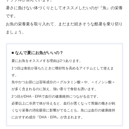
暑さに負けない体づくりとしてオススメしたいのが『魚』の栄養
です。
お魚の栄養素を取り入れて、まだまだ続きそうな酷暑を乗り切り
ましょう。
■ なんで夏にお魚がいいの？
夏にお魚をオススメする理由は2つあります。
1つ目は食欲が落ちたときに嗜好性を高めるアイテムとして使えま
す。
魚やかつお節には旨味成分の＜グルタミン酸＞や、＜イノシン酸＞
が多く含まれるのに加え、強い香りで食欲を誘います。
2つ目がDHA・EPAで血行の健康維持につながる点です。
必要以上に冷房で体が冷えると、血行が悪くなって胃腸の働きが鈍
くなり栄養の消化吸収に影響がでることも。魚には血行の健康維持
におすすめ成分『DHA・EPA』が含まれます。