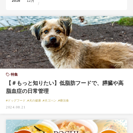
2016
12月
特集
【＃もっと知りたい】低脂肪フードで、膵臓や高
脂血症の日常管理
#ドッグフード ,#犬の健康 ,#犬ゴハン ,#療法食
2024.08.21