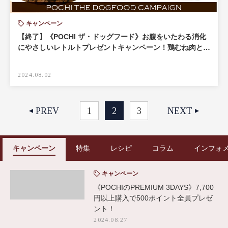
キャンペーン
【終了】《POCHI ザ・ドッグフード》お腹をいたわる消化
にやさしいレトルトプレゼントキャンペーン！鶏むね肉と…
2024.08.02
PREV
1
2
3
NEXT
キャンペーン
特集
レシピ
コラム
インフォ
キャンペーン
《POCHIのPREMIUM 3DAYS》7,700
円以上購入で500ポイント全員プレゼ
ント！
2024.08.27