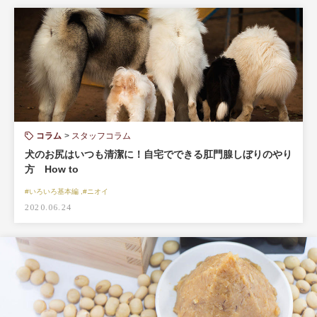
コラム
スタッフコラム
犬のお尻はいつも清潔に！自宅でできる肛門腺しぼりのやり
方 How to
#いろいろ基本編 ,#ニオイ
2020.06.24