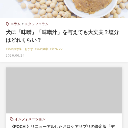
コラム
スタッフコラム
犬に「味噌」「味噌汁」を与えても大丈夫？塩分
はどれくらい？
#犬のお惣菜・おかず ,#犬の健康 ,#犬ゴハン
2020.06.24
インフォメーション
《POCHI》リニューアルしたお口ケアサプリの決定版「デ