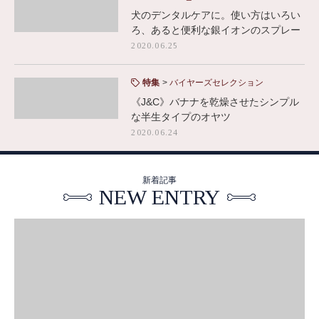
犬のデンタルケアに。使い方はいろい
ろ、あると便利な銀イオンのスプレー
2020.06.25
特集
バイヤーズセレクション
《J&C》バナナを乾燥させたシンプル
な半生タイプのオヤツ
2020.06.24
新着記事
NEW ENTRY