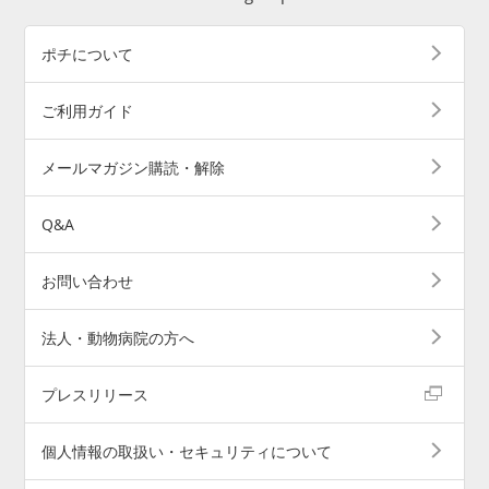
ポチについて
ご利用ガイド
メールマガジン購読・解除
Q&A
お問い合わせ
法人・動物病院の方へ
プレスリリース
個人情報の取扱い・セキュリティについて