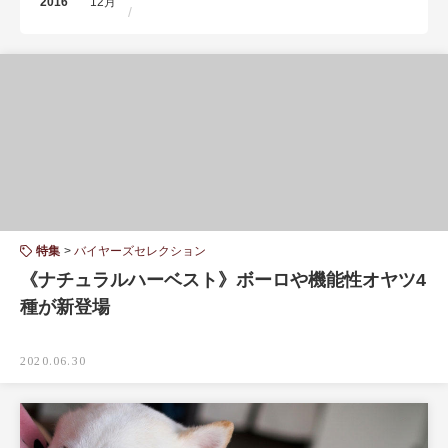
2016
12月
特集
バイヤーズセレクション
《ナチュラルハーベスト》ボーロや機能性オヤツ4
種が新登場
2020.06.30