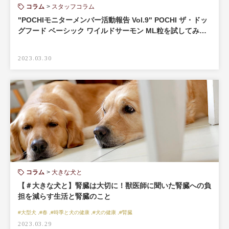
コラム
スタッフコラム
"POCHIモニターメンバー活動報告 Vol.9" POCHI ザ・ドッ
グフード ベーシック ワイルドサーモン ML粒を試してみ…
2023.03.30
コラム
大きな犬と
【＃大きな犬と】腎臓は大切に！獣医師に聞いた腎臓への負
担を減らす生活と腎臓のこと
#大型犬 ,#春 ,#時季と犬の健康 ,#犬の健康 ,#腎臓
2023.03.29