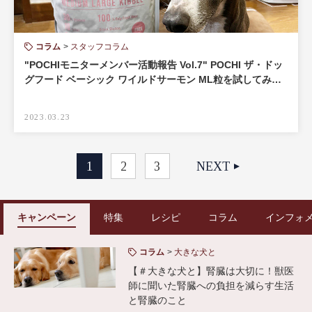
コラム
スタッフコラム
"POCHIモニターメンバー活動報告 Vol.7" POCHI ザ・ドッ
グフード ベーシック ワイルドサーモン ML粒を試してみ…
2023.03.23
1
2
3
NEXT
キャンペーン
特集
レシピ
コラム
インフォ
コラム
大きな犬と
【＃大きな犬と】腎臓は大切に！獣医
師に聞いた腎臓への負担を減らす生活
と腎臓のこと