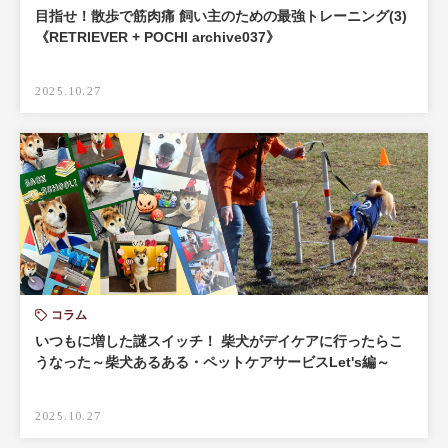
目指せ！散歩で筋肉痛 飼い主のための最強トレーニング(3)
《RETRIEVER + POCHI archive037》
2025.10.27
コラム
いつもに増した謎スイッチ！ 柴犬がデイケアに行ったらこ
うなった～柴犬あるある・ペットケアサービスLet's編～
2025.10.27