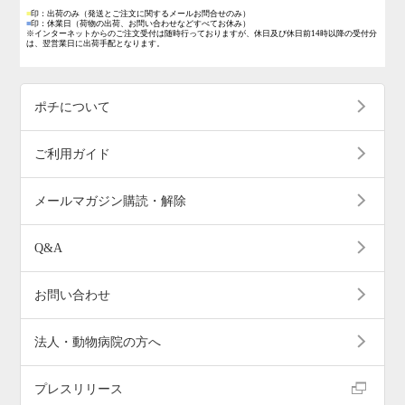
■
印：出荷のみ
（発送とご注文に関するメールお問合せのみ）
■
印：休業日
（荷物の出荷、お問い合わせなどすべてお休み）
※インターネットからのご注文受付は随時行っておりますが、休日及び休日前14時以降の受付分
は、翌営業日に出荷手配となります。
ポチについて
ご利用ガイド
メールマガジン購読・解除
Q&A
お問い合わせ
法人・動物病院の方へ
プレスリリース