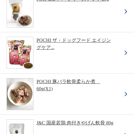
POCHI ザ・ドッグフード エイジン
グケア...
POCHI 豚バラ軟骨柔らか煮
60g(X1)
J&C 国産若鶏 肉付きやげん軟骨 80g