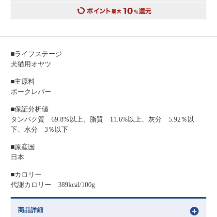
■ライフステージ
犬猫用オヤツ
■主原料
ポークレバー
■保証分析値
タンパク質 69.8%以上、脂質 11.6%以上、灰分 5.92％以
下、水分 3％以下
■原産国
日本
■カロリー
代謝カロリー 389kcal/100g
商品詳細