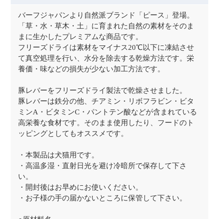
バーフジャパンより自然派ブランド「ピース」登場。
「草・水・草木・土」に育まれた自然の素材をそのま
まに生かしたプレミアムな商品です。
フリーズドライは素材をマイナス20℃以下に凍結させ
て真空処理を行い、水分を除去する乾燥方法です。栄
養価・味などの損失が少ない加工方法です。
豚レバーをフリーズドライ製法で乾燥させました。
豚レバーは鉄分の他、チアミン・リボフラビン・ビタ
ミンA・ビタミンC・パントテン酸などが含まれている
高栄養な食材です。そのまま使用したり、フードのト
ッピングとしてもオススメです。
・本製品は犬猫用です。
・高温多湿・直射日光を避け冷暗所で保存して下さ
い。
・開封後はお早めにお使いください。
・お子様の手の届かないところに保管して下さい。