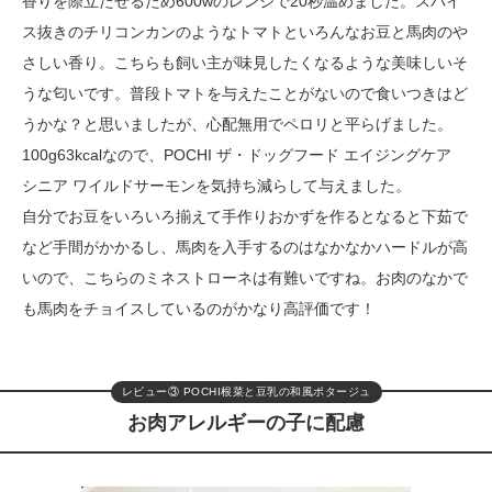
香りを際立たせるため600wのレンジで20秒温めました。スパイ
ス抜きのチリコンカンのようなトマトといろんなお豆と馬肉のや
さしい香り。こちらも飼い主が味見したくなるような美味しいそ
うな匂いです。普段トマトを与えたことがないので食いつきはど
うかな？と思いましたが、心配無用でペロリと平らげました。
100g63kcalなので、POCHI ザ・ドッグフード エイジングケア
シニア ワイルドサーモンを気持ち減らして与えました。
自分でお豆をいろいろ揃えて手作りおかずを作るとなると下茹で
など手間がかかるし、馬肉を入手するのはなかなかハードルが高
いので、こちらのミネストローネは有難いですね。お肉のなかで
も馬肉をチョイスしているのがかなり高評価です！
レビュー③ POCHI根菜と豆乳の和風ポタージュ
お肉アレルギーの子に配慮