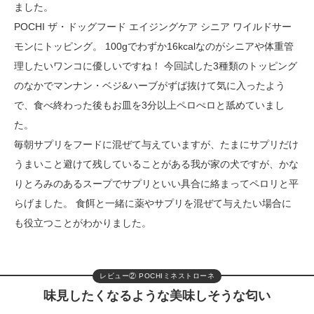
ました。
POCHI ザ・ドッグフード エイジングケア シニア ワイルドサー
モンにトッピング。 100gでわずか16kcalなのがシニアや体重管
理したいワンコに優しいですね！ 今回試した3種類のトッピング
のなかでマンナン・ベジ&ハーブがずば抜けて気に入ったよう
で、食べ終わった後もお皿を3分以上ペロぺロと舐めていまし
た。
毎朝サプリをフードに混ぜて与えていますが、たまにサプリだけ
うまいこと避けて残していることがある我が家の犬ですが、かな
りとろみのあるスープでサプリといい具合に絡まってペロリと平
らげました。 食餌と一緒に薬やサプリを混ぜて与えたい場合に
も役立つことがわかりました。
レビュー② POCHIミネストローネ
味見したくなるような美味しそうな匂い