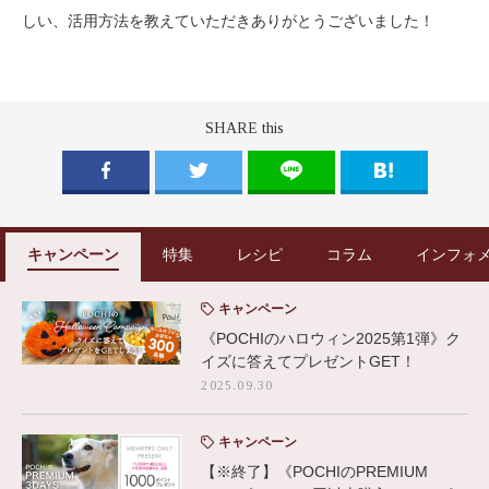
しい、活用方法を教えていただきありがとうございました！
SHARE this
キャンペーン
特集
レシピ
コラム
インフォ
キャンペーン
《POCHIのハロウィン2025第1弾》ク
イズに答えてプレゼントGET！
2025.09.30
キャンペーン
【※終了】《POCHIのPREMIUM