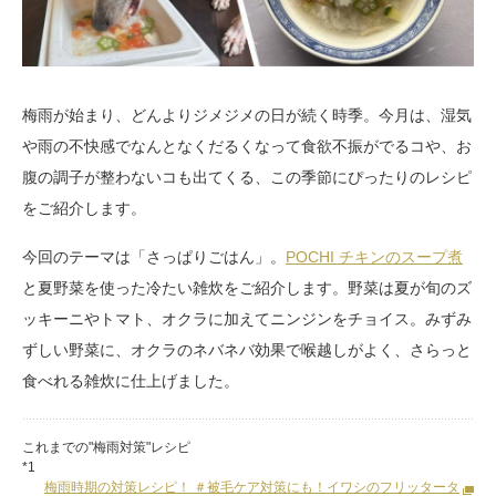
梅雨が始まり、どんよりジメジメの日が続く時季。今月は、湿気
や雨の不快感でなんとなくだるくなって食欲不振がでるコや、お
腹の調子が整わないコも出てくる、この季節にぴったりのレシピ
をご紹介します。
今回のテーマは「さっぱりごはん」。
POCHI チキンのスープ煮
と夏野菜を使った冷たい雑炊をご紹介します。野菜は夏が旬のズ
ッキーニやトマト、オクラに加えてニンジンをチョイス。みずみ
ずしい野菜に、オクラのネバネバ効果で喉越しがよく、さらっと
食べれる雑炊に仕上げました。
これまでの"梅雨対策"レシピ
*1
梅雨時期の対策レシピ！ ＃被毛ケア対策にも！イワシのフリッタータ