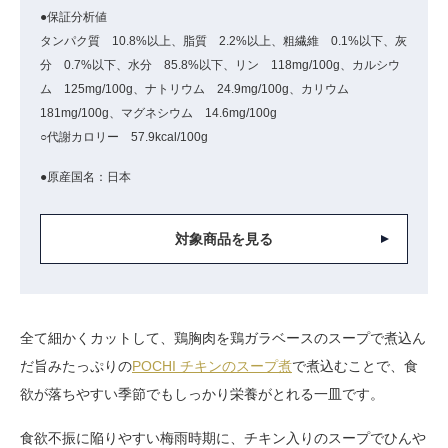
●保証分析値
タンパク質 10.8%以上、脂質 2.2%以上、粗繊維 0.1%以下、灰
分 0.7%以下、水分 85.8%以下、リン 118mg/100g、カルシウ
ム 125mg/100g、ナトリウム 24.9mg/100g、カリウム
181mg/100g、マグネシウム 14.6mg/100g
○代謝カロリー 57.9kcal/100g
●原産国名：日本
対象商品を見る
全て細かくカットして、鶏胸肉を鶏ガラベースのスープで煮込ん
だ旨みたっぷりの
POCHI チキンのスープ煮
で煮込むことで、食
欲が落ちやすい季節でもしっかり栄養がとれる一皿です。
食欲不振に陥りやすい梅雨時期に、チキン入りのスープでひんや