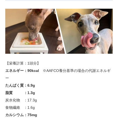
【栄養計算：1頭分】
エネルギー：90kcal
※AAFCO養分基準の場合の代謝エネルギ
ー
たんぱく質：6.9g
脂質 ：1.3g
炭水化物 ：17.3g
食物繊維 ：1.6g
カルシウム：75mg