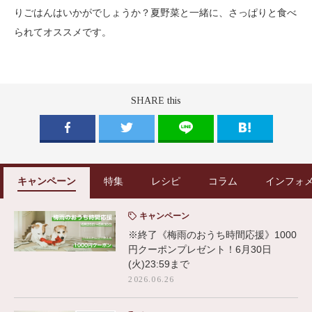
りごはんはいかがでしょうか？夏野菜と一緒に、さっぱりと食べ
られてオススメです。
SHARE this
キャンペーン
特集
レシピ
コラム
インフォ
キャンペーン
※終了《梅雨のおうち時間応援》1000
円クーポンプレゼント！6月30日
(火)23:59まで
2026.06.26