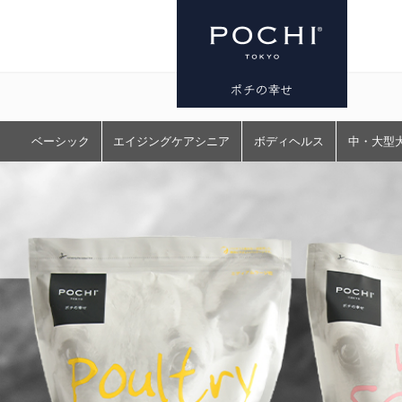
プレミアム
ベーシック
エイジングケアシニア
ボディヘルス
中・大型
ドッグフー
ド専門店・
通販 POCHI
- ポチ公式サ
イト