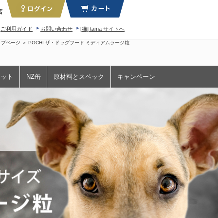
店
ご利用ガイド
お問い合わせ
[猫] tama サイトへ
ィロソフィー
トップページ
＞ POCHI ザ・ドッグフード ミディアムラージ粒
ェット
NZ缶
原材料とスペック
キャンペーン