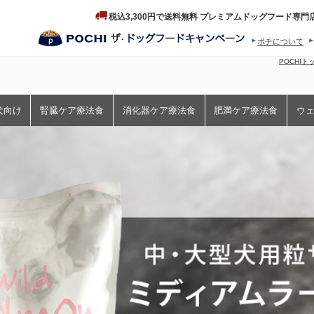
税込3,300円で送料無料 プレミアムドッグフード専門
ポチについて
ヒストリー
プロダクトフ
POCHI
犬向け
腎臓ケア療法食
消化器ケア療法食
肥満ケア療法食
ウ