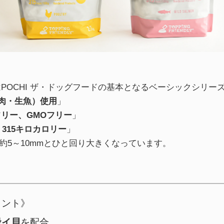
POCHI ザ・ドッグフードの基本となるベーシックシリーズ
生肉・生魚）使用
」
リー、GMOフリー
」
、315キロカロリー
」
さ約5～10mmとひと回り大きくなっています。
イント》
緑イ貝
を配合