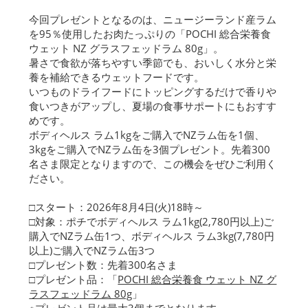
今回プレゼントとなるのは、ニュージーランド産ラム
を95％使用したお肉たっぷりの「POCHI 総合栄養食
ウェット NZ グラスフェッドラム 80g」。
暑さで食欲が落ちやすい季節でも、おいしく水分と栄
養を補給できるウェットフードです。
いつものドライフードにトッピングするだけで香りや
食いつきがアップし、夏場の食事サポートにもおすす
めです。
ボディヘルス ラム1kgをご購入でNZラム缶を1個、
3kgをご購入でNZラム缶を3個プレゼント。先着300
名さま限定となりますので、この機会をぜひご利用く
ださい。
□スタート：2026年8月4日(火)18時～
□対象：ポチでボディヘルス ラム1kg(2,780円以上)ご
購入でNZラム缶1つ、ボディヘルス ラム3kg(7,780円
以上)ご購入でNZラム缶3つ
□プレゼント数：先着300名さま
□プレゼント品：「
POCHI 総合栄養食 ウェット NZ グ
ラスフェッドラム 80g
」
※プレゼント品は最大3個までとなります