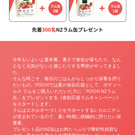
今年もいよいよ夏本番。暑さで食欲が落ちたり、なん
となく元気がないと感じたりする季節がやってきまし
た。
そんな時こそ、毎日のごはんからしっかり栄養を摂り
たいもの。POCHIでは夏の食欲応援として、ボディヘ
ルス ラムをご購入いただいた方に「POCHI NZラム
缶」をプレゼントする《食欲応援ラムキャンペーン》
をスタートします。
ラムはエネルギーづくりをサポートするL-カルニチン
が含まれているので、暑い時期に積極的に摂りたい栄
養素。
プレゼント品のNZ缶はお肉たっぷりで嗜好性抜群な