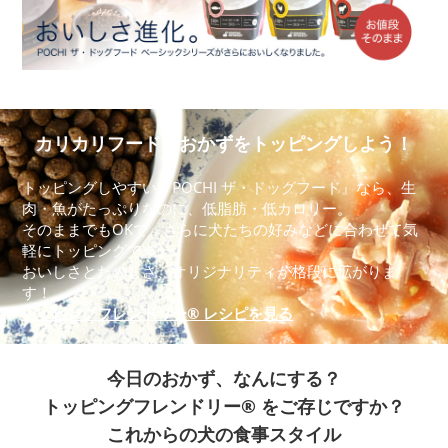
カリカリフードにおかずをトッピングしよう！
トッピングしやすい『POCHI ザ・ドッグフード』なら、生
肉・魚がたっぷりなのに、低脂肪・低カロリー。
そのままでもOKで、さらに犬たちの好みなどに合わせて気
軽にトッピングでき、
おいしさとたのしさ、オリジナリティが格段に拡がりま
す！
トッピングフレンドリー® レシピを見る
今日のおかず、なんにする？
トッピングフレンドリー® をご存じですか？
これからの犬の食事スタイル