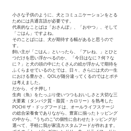
小さな子供のように、犬とコミュニケーションをとる
ためには共通言語が必要です。
代表的なことばは「おさんぽ」、「おやつ」、そして
「ごはん」ですよね。
そのことばには、犬が期待する幅があると思うので
す。
飼い主が「ごはん」といったら、「アレね、」とひと
つだけを思い浮かべるのか、 「今日はなに？何？な
に？」と犬の頭の中にたくさんの絵が浮かんで期待を
ふくらませているのとでは、日々、さらには犬の一生
における豊かさ、QOLが随分違ってくるのではとポチ
は考えました。
だから、イチ押し！
生肉（魚）をたっぷり使いつつもおいしさと大切な三
大要素（タンパク質・脂質・カロリー）を熟考した
POCHI ザ・ドッグフードは、オールライフステージ
の総合栄養食でありながら、豊富に揃ったトッピング
の中から、"うちのこ"の個性に合わせたトッピングが
選べて、手軽に我が家流カスタムフードが作れます。