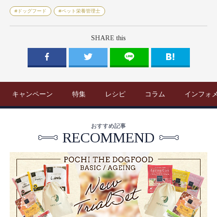
#ドッグフード
#ペット栄養管理士
SHARE this
キャンペーン
特集
レシピ
コラム
インフォ
おすすめ記事
RECOMMEND