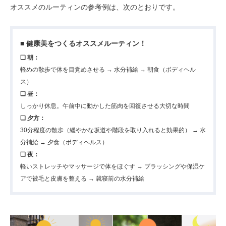
オススメのルーティンの参考例は、次のとおりです。
■ 健康美をつくるオススメルーティン！
❏ 朝：
軽めの散歩で体を目覚めさせる → 水分補給 → 朝食（ボディヘル
ス）
❏ 昼：
しっかり休息。午前中に動かした筋肉を回復させる大切な時間
❏ 夕方：
30分程度の散歩（緩やかな坂道や階段を取り入れると効果的） → 水
分補給 → 夕食（ボディヘルス）
❏ 夜：
軽いストレッチやマッサージで体をほぐす → ブラッシングや保湿ケ
アで被毛と皮膚を整える → 就寝前の水分補給